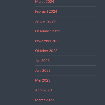
Maret 2024
Februari 2024
Januari 2024
Desember 2023
November 2023
Oktober 2023
Juli 2023
Juni 2023
Mei 2023
April 2023
Maret 2023