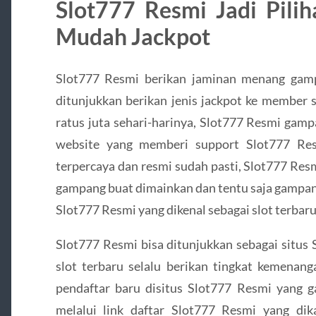
Slot777 Resmi Jadi Pilih
Mudah Jackpot
Slot777 Resmi berikan jaminan menang gam
ditunjukkan berikan jenis jackpot ke member 
ratus juta sehari-harinya, Slot777 Resmi gam
website yang memberi support Slot777 Res
terpercaya dan resmi sudah pasti, Slot777 Res
gampang buat dimainkan dan tentu saja gampan
Slot777 Resmi yang dikenal sebagai slot terbaru 
Slot777 Resmi bisa ditunjukkan sebagai situs 
slot terbaru selalu berikan tingkat kemenan
pendaftar baru disitus Slot777 Resmi yang 
melalui link daftar Slot777 Resmi yang dika