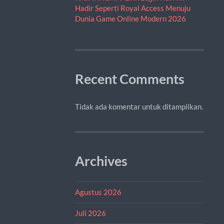
Hadir Seperti Royal Access Menuju
Dunia Game Online Modern 2026
Recent Comments
Tidak ada komentar untuk ditampilkan.
Archives
Agustus 2026
Juli 2026