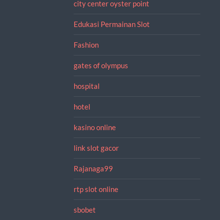
city center oyster point
Edukasi Permainan Slot
Fashion
gates of olympus
hospital
hotel
kasino online
link slot gacor
Rajanaga99
rtp slot online
sbobet