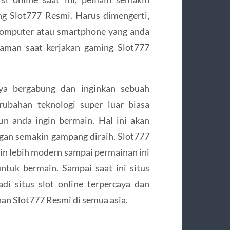
g Slot777 Resmi. Harus dimengerti,
 komputer atau smartphone yang anda
yaman saat kerjakan gaming Slot777
ya bergabung dan inginkan sebuah
rubahan teknologi super luar biasa
n anda ingin bermain. Hal ini akan
gan semakin gampang diraih. Slot777
ain lebih modern sampai permainan ini
tuk bermain. Sampai saat ini situs
i situs slot online terpercaya dan
nan Slot777 Resmi di semua asia.