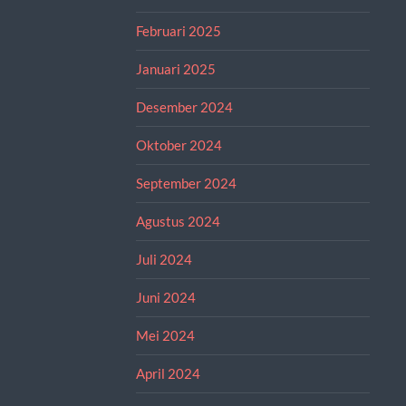
Februari 2025
Januari 2025
Desember 2024
Oktober 2024
September 2024
Agustus 2024
Juli 2024
Juni 2024
Mei 2024
April 2024