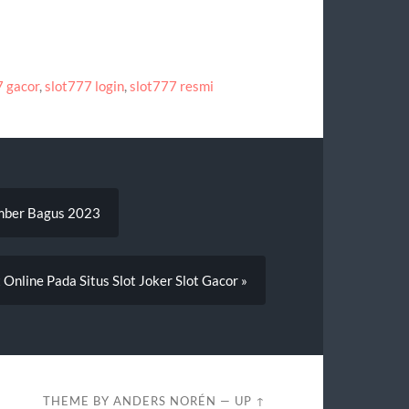
7 gacor
,
slot777 login
,
slot777 resmi
mber Bagus 2023
Online Pada Situs Slot Joker Slot Gacor »
THEME BY
ANDERS NORÉN
—
UP ↑