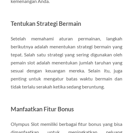
kemenangan Anda.
Tentukan Strategi Bermain
Setelah memahami aturan permainan, langkah
berikutnya adalah menentukan strategi bermain yang
tepat. Salah satu strategi yang sering digunakan oleh
pemain slot adalah menentukan jumlah taruhan yang
sesuai dengan keuangan mereka. Selain itu, juga
penting untuk mengatur batas waktu bermain dan
tidak terlalu serakah ketika sedang beruntung.
Manfaatkan Fitur Bonus
Olympus Slot memiliki berbagai fitur bonus yang bisa
dimanfaatkan untuk meningkatkan peluang