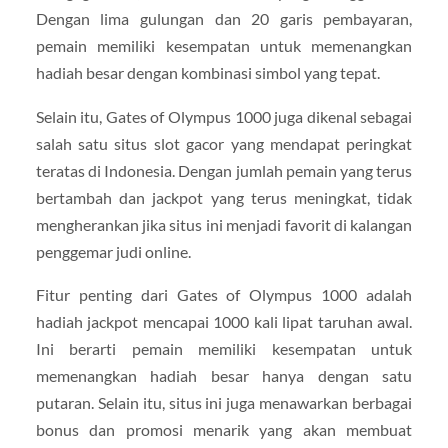
Dengan lima gulungan dan 20 garis pembayaran,
pemain memiliki kesempatan untuk memenangkan
hadiah besar dengan kombinasi simbol yang tepat.
Selain itu, Gates of Olympus 1000 juga dikenal sebagai
salah satu situs slot gacor yang mendapat peringkat
teratas di Indonesia. Dengan jumlah pemain yang terus
bertambah dan jackpot yang terus meningkat, tidak
mengherankan jika situs ini menjadi favorit di kalangan
penggemar judi online.
Fitur penting dari Gates of Olympus 1000 adalah
hadiah jackpot mencapai 1000 kali lipat taruhan awal.
Ini berarti pemain memiliki kesempatan untuk
memenangkan hadiah besar hanya dengan satu
putaran. Selain itu, situs ini juga menawarkan berbagai
bonus dan promosi menarik yang akan membuat