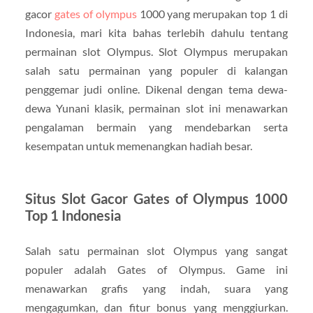
gacor
gates of olympus
1000 yang merupakan top 1 di
Indonesia, mari kita bahas terlebih dahulu tentang
permainan slot Olympus. Slot Olympus merupakan
salah satu permainan yang populer di kalangan
penggemar judi online. Dikenal dengan tema dewa-
dewa Yunani klasik, permainan slot ini menawarkan
pengalaman bermain yang mendebarkan serta
kesempatan untuk memenangkan hadiah besar.
Situs Slot Gacor Gates of Olympus 1000
Top 1 Indonesia
Salah satu permainan slot Olympus yang sangat
populer adalah Gates of Olympus. Game ini
menawarkan grafis yang indah, suara yang
mengagumkan, dan fitur bonus yang menggiurkan.