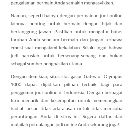
pengalaman bermain Anda semakin mengasyikkan.
Namun, seperti halnya dengan permainan judi online
lainnya, penting untuk bermain dengan bijak dan
bertanggung jawab. Pastikan untuk mengatur batas
taruhan Anda sebelum bermain dan jangan terbawa
emosi saat mengalami kekalahan. Selalu ingat bahwa
judi haruslah untuk bersenang-senang dan bukan
sebagai sumber penghasilan utama.
Dengan demikian, situs slot gacor Gates of Olympus
1000 dapat dijadikan pilihan terbaik bagi para
penggemar judi online di Indonesia. Dengan berbagai
fitur menarik dan kesempatan untuk memenangkan
hadiah besar, tidak ada alasan untuk tidak mencoba
peruntungan Anda di situs ini. Segera daftar dan
mulailah petualangan judi online Anda sekarang juga!