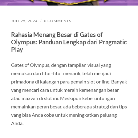
JULI 25, 2024
/
0 COMMENTS
Rahasia Menang Besar di Gates of
Olympus: Panduan Lengkap dari Pragmatic
Play
Gates of Olympus, dengan tampilan visual yang
memukau dan fitur-fitur menarik, telah menjadi
primadona di kalangan para pemain slot online. Banyak
yang mencari cara untuk meraih kemenangan besar
atau maxwin di slot ini. Meskipun keberuntungan
memainkan peran besar, ada beberapa strategi dan tips
yang bisa Anda coba untuk meningkatkan peluang
Anda.