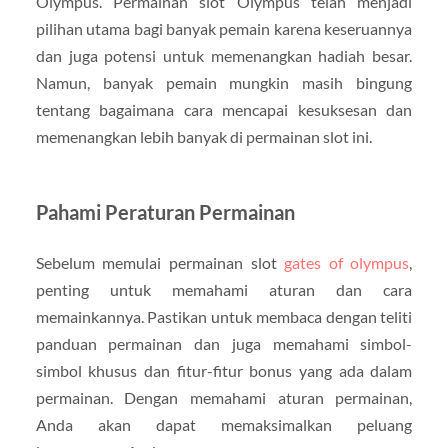
Olympus. Permainan slot Olympus telah menjadi
pilihan utama bagi banyak pemain karena keseruannya
dan juga potensi untuk memenangkan hadiah besar.
Namun, banyak pemain mungkin masih bingung
tentang bagaimana cara mencapai kesuksesan dan
memenangkan lebih banyak di permainan slot ini.
Pahami Peraturan Permainan
Sebelum memulai permainan slot
gates of olympus
,
penting untuk memahami aturan dan cara
memainkannya. Pastikan untuk membaca dengan teliti
panduan permainan dan juga memahami simbol-
simbol khusus dan fitur-fitur bonus yang ada dalam
permainan. Dengan memahami aturan permainan,
Anda akan dapat memaksimalkan peluang