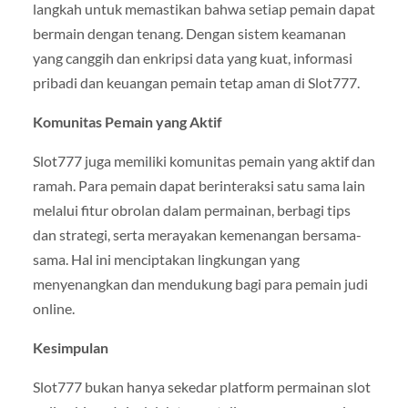
langkah untuk memastikan bahwa setiap pemain dapat
bermain dengan tenang. Dengan sistem keamanan
yang canggih dan enkripsi data yang kuat, informasi
pribadi dan keuangan pemain tetap aman di Slot777.
Komunitas Pemain yang Aktif
Slot777 juga memiliki komunitas pemain yang aktif dan
ramah. Para pemain dapat berinteraksi satu sama lain
melalui fitur obrolan dalam permainan, berbagi tips
dan strategi, serta merayakan kemenangan bersama-
sama. Hal ini menciptakan lingkungan yang
menyenangkan dan mendukung bagi para pemain judi
online.
Kesimpulan
Slot777 bukan hanya sekedar platform permainan slot