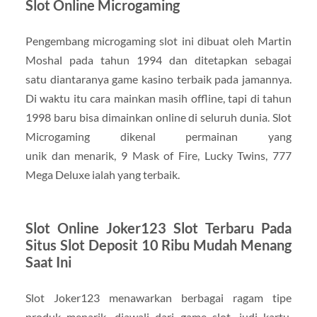
Slot Online Microgaming
Pengembang microgaming slot ini dibuat oleh Martin
Moshal pada tahun 1994 dan ditetapkan sebagai
satu diantaranya game kasino terbaik pada jamannya.
Di waktu itu cara mainkan masih offline, tapi di tahun
1998 baru bisa dimainkan online di seluruh dunia. Slot
Microgaming dikenal permainan yang
unik dan menarik, 9 Mask of Fire, Lucky Twins, 777
Mega Deluxe ialah yang terbaik.
Slot Online Joker123 Slot Terbaru Pada
Situs Slot Deposit 10 Ribu Mudah Menang
Saat Ini
Slot Joker123 menawarkan berbagai ragam tipe
produk menarik, diawali dari game slot, judi kartu,