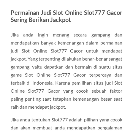
Permainan Judi Slot Online Slot777 Gacor
Sering Berikan Jackpot
Jika anda ingin menang secara gampang dan
mendapatkan banyak kemenangan dalam permainan
judi Slot Online Slot777 Gacor untuk mendapat
jackpot. Yang terpenting dilakukan benar-benar sangat
gampang, yaitu dapatkan dan bermain di suatu situs
game Slot Online Slot777 Gacor terpercaya dan
terbaik di Indonesia. Karena pemilihan situs judi Slot
Online Slot777 Gacor yang cocok sebuah faktor
paling penting saat tetapkan kemenangan besar saat
raih dan mendapat jackpot.
Jika anda tentukan Slot777 adalah pilihan yang cocok
dan akan membuat anda mendapatkan pengalaman