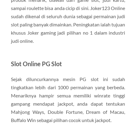
sampai roulette bisa anda cicip di sini. Joker123 Online
sudah dikenal di seluruh dunia sebagai permainan judi
slot paling banyak dimainkan. Peningkatan ialah tujuan
khusus Joker gaming jadi pilihan no 1 dalam industri
judi online.
Slot Online PG Slot
Sejak diluncurkannya mesin PG slot ini sudah
tingkatkan lebih dari 1000 permainan yang berbeda.
Menariknya hampir semua memiliki winrate tinggi
gampang mendapat jackpot, anda dapat tentukan
Mahjong Ways, Double Fortune, Dream of Macau,
Buffalo Win sebagai pilihan cocok untuk jackpot.