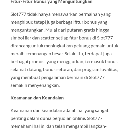
Fitur-Fitur Bonus yang Menguntungkan
Slot777 tidak hanya menawarkan permainan yang
menghibur, tetapi juga berbagai fitur bonus yang
menguntungkan. Mulai dari putaran gratis hingga
simbol liar dan scatter, setiap fitur bonus di Slot777
dirancang untuk meningkatkan peluang pemain untuk
meraih kemenangan besar. Selain itu, terdapat juga
berbagai promosi yang menggiurkan, termasuk bonus
selamat datang, bonus setoran, dan program loyalitas,
yang membuat pengalaman bermain di Slot777
semakin menyenangkan.
Keamanan dan Keandalan
Keamanan dan keandalan adalah hal yang sangat
penting dalam dunia perjudian online. Slot777
memahami hal ini dan telah mengambil langkah-