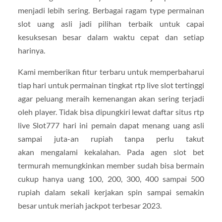
menjadi lebih sering. Berbagai ragam type permainan
slot uang asli jadi pilihan terbaik untuk capai
kesuksesan besar dalam waktu cepat dan setiap
harinya.
Kami memberikan fitur terbaru untuk memperbaharui
tiap hari untuk permainan tingkat rtp live slot tertinggi
agar peluang meraih kemenangan akan sering terjadi
oleh player. Tidak bisa dipungkiri lewat daftar situs rtp
live Slot777 hari ini pemain dapat menang uang asli
sampai juta-an rupiah tanpa perlu takut
akan mengalami kekalahan. Pada agen slot bet
termurah memungkinkan member sudah bisa bermain
cukup hanya uang 100, 200, 300, 400 sampai 500
rupiah dalam sekali kerjakan spin sampai semakin
besar untuk meriah jackpot terbesar 2023.