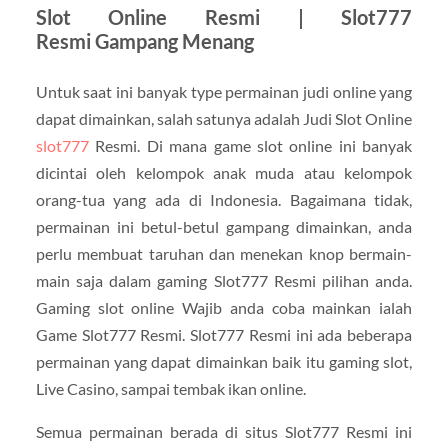
Slot Online Resmi | Slot777
Resmi Gampang Menang
Untuk saat ini banyak type permainan judi online yang
dapat dimainkan, salah satunya adalah Judi Slot Online
slot777
Resmi. Di mana game slot online ini banyak
dicintai oleh kelompok anak muda atau kelompok
orang-tua yang ada di Indonesia. Bagaimana tidak,
permainan ini betul-betul gampang dimainkan, anda
perlu membuat taruhan dan menekan knop bermain-
main saja dalam gaming Slot777 Resmi pilihan anda.
Gaming slot online Wajib anda coba mainkan ialah
Game Slot777 Resmi. Slot777 Resmi ini ada beberapa
permainan yang dapat dimainkan baik itu gaming slot,
Live Casino, sampai tembak ikan online.
Semua permainan berada di situs Slot777 Resmi ini