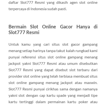
daftar Slot777 Resmi yang dikasih agen slot online
terpercaya di Indonesia sudah pasti.
Bermain Slot Online Gacor Hanya di
Slot777 Resmi
Untuk kamu yang cari situs slot gacor gampang
menang setiap harinya tanpa takut kalah rungkad kami
punyai referensi situs slot online gampang menang
jackpot yakni Slot777 Resmi atau umum disebutkan
Slot777 Resmi yang dapat disebut slot terbaru dari
provider slot online yang telah terbiasa membuat situs
slot online gampang menang jackpot atau maxwin.
Slot777 Resmi punyai cirikhas sama dengan namanya
yakni slot dengan cap kartu spade yang menjadi tipe
kartu tertinggi dalam permainan kartu poker atau