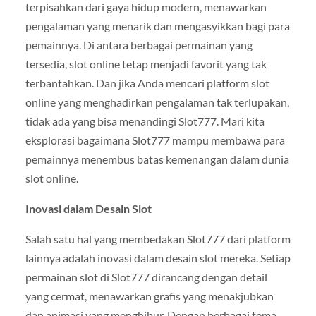
terpisahkan dari gaya hidup modern, menawarkan
pengalaman yang menarik dan mengasyikkan bagi para
pemainnya. Di antara berbagai permainan yang
tersedia, slot online tetap menjadi favorit yang tak
terbantahkan. Dan jika Anda mencari platform slot
online yang menghadirkan pengalaman tak terlupakan,
tidak ada yang bisa menandingi Slot777. Mari kita
eksplorasi bagaimana Slot777 mampu membawa para
pemainnya menembus batas kemenangan dalam dunia
slot online.
Inovasi dalam Desain Slot
Salah satu hal yang membedakan Slot777 dari platform
lainnya adalah inovasi dalam desain slot mereka. Setiap
permainan slot di Slot777 dirancang dengan detail
yang cermat, menawarkan grafis yang menakjubkan
dan animasi yang menghibur. Dengan berbagai tema