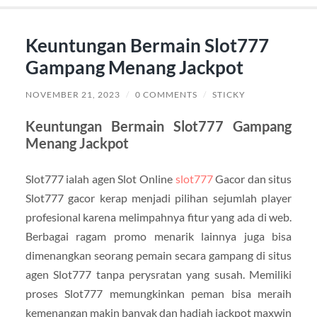
Keuntungan Bermain Slot777
Gampang Menang Jackpot
NOVEMBER 21, 2023
/
0 COMMENTS
/
STICKY
Keuntungan Bermain Slot777 Gampang
Menang Jackpot
Slot777 ialah agen Slot Online
slot777
Gacor dan situs
Slot777 gacor kerap menjadi pilihan sejumlah player
profesional karena melimpahnya fitur yang ada di web.
Berbagai ragam promo menarik lainnya juga bisa
dimenangkan seorang pemain secara gampang di situs
agen Slot777 tanpa perysratan yang susah. Memiliki
proses Slot777 memungkinkan peman bisa meraih
kemenangan makin banyak dan hadiah jackpot maxwin