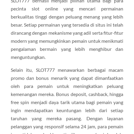
SLOT777 berhasil menjadi pilihan utama bagi para
pecinta slot online yang mencari permainan
berkualitas tinggi dengan peluang menang yang lebih
besar. Setiap permainan yang tersedia di situs ini telah
dirancang dengan mekanisme yang adil serta fitur-fitur
modern yang memungkinkan pemain untuk menikmati
pengalaman bermain yang lebih menghibur dan
menguntungkan.
Selain itu, SLOT777 menawarkan berbagai macam
promo dan bonus menarik yang dapat dimanfaatkan
oleh para pemain untuk meningkatkan peluang
kemenangan mereka. Bonus deposit, cashback, hingga
free spin menjadi daya tarik utama bagi pemain yang
ingin mendapatkan keuntungan lebih dari setiap
taruhan yang mereka pasang. Dengan layanan
pelanggan yang responsif selama 24 jam, para pemain