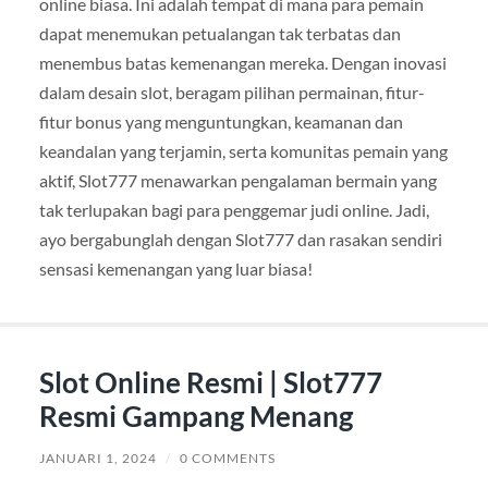
online biasa. Ini adalah tempat di mana para pemain
dapat menemukan petualangan tak terbatas dan
menembus batas kemenangan mereka. Dengan inovasi
dalam desain slot, beragam pilihan permainan, fitur-
fitur bonus yang menguntungkan, keamanan dan
keandalan yang terjamin, serta komunitas pemain yang
aktif, Slot777 menawarkan pengalaman bermain yang
tak terlupakan bagi para penggemar judi online. Jadi,
ayo bergabunglah dengan Slot777 dan rasakan sendiri
sensasi kemenangan yang luar biasa!
Slot Online Resmi | Slot777
Resmi Gampang Menang
JANUARI 1, 2024
/
0 COMMENTS