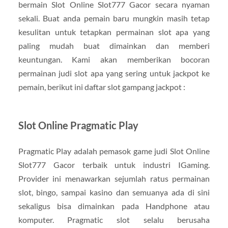
bermain Slot Online Slot777 Gacor secara nyaman
sekali. Buat anda pemain baru mungkin masih tetap
kesulitan untuk tetapkan permainan slot apa yang
paling mudah buat dimainkan dan memberi
keuntungan. Kami akan memberikan bocoran
permainan judi slot apa yang sering untuk jackpot ke
pemain, berikut ini daftar slot gampang jackpot :
Slot Online Pragmatic Play
Pragmatic Play adalah pemasok game judi Slot Online
Slot777 Gacor terbaik untuk industri IGaming.
Provider ini menawarkan sejumlah ratus permainan
slot, bingo, sampai kasino dan semuanya ada di sini
sekaligus bisa dimainkan pada Handphone atau
komputer. Pragmatic slot selalu berusaha