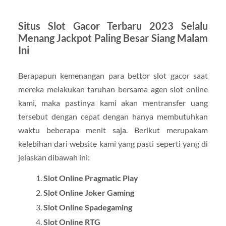
Situs Slot Gacor Terbaru 2023 Selalu
Menang Jackpot Paling Besar Siang Malam
Ini
Berapapun kemenangan para bettor slot gacor saat
mereka melakukan taruhan bersama agen slot online
kami, maka pastinya kami akan mentransfer uang
tersebut dengan cepat dengan hanya membutuhkan
waktu beberapa menit saja. Berikut merupakam
kelebihan dari website kami yang pasti seperti yang di
jelaskan dibawah ini:
Slot Online Pragmatic Play
Slot Online Joker Gaming
Slot Online Spadegaming
Slot Online RTG