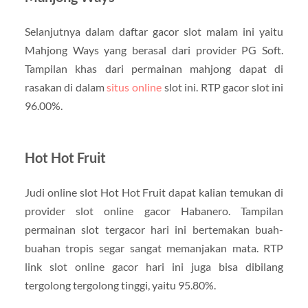
Selanjutnya dalam daftar gacor slot malam ini yaitu
Mahjong Ways yang berasal dari provider PG Soft.
Tampilan khas dari permainan mahjong dapat di
rasakan di dalam
situs online
slot ini. RTP gacor slot ini
96.00%.
Hot Hot Fruit
Judi online slot Hot Hot Fruit dapat kalian temukan di
provider slot online gacor Habanero. Tampilan
permainan slot tergacor hari ini bertemakan buah-
buahan tropis segar sangat memanjakan mata. RTP
link slot online gacor hari ini juga bisa dibilang
tergolong tergolong tinggi, yaitu 95.80%.