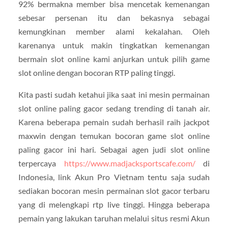
92% bermakna member bisa mencetak kemenangan
sebesar persenan itu dan bekasnya sebagai
kemungkinan member alami kekalahan. Oleh
karenanya untuk makin tingkatkan kemenangan
bermain slot online kami anjurkan untuk pilih game
slot online dengan bocoran RTP paling tinggi.
Kita pasti sudah ketahui jika saat ini mesin permainan
slot online paling gacor sedang trending di tanah air.
Karena beberapa pemain sudah berhasil raih jackpot
maxwin dengan temukan bocoran game slot online
paling gacor ini hari. Sebagai agen judi slot online
terpercaya
https://www.madjacksportscafe.com/
di
Indonesia, link Akun Pro Vietnam tentu saja sudah
sediakan bocoran mesin permainan slot gacor terbaru
yang di melengkapi rtp live tinggi. Hingga beberapa
pemain yang lakukan taruhan melalui situs resmi Akun