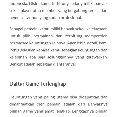
Indonesia. Disini kamu terhitung sedang miliki banyak
sekali player atau member yang bergabung terasa dari
pemula ataupun yang sudah profesional.
Sebagai pemain, kamu miliki banyak sekali keleluasaan
untuk pilih permainan dan terhitung memperoleh
bermacam keuntungan lainnya. Agar lebih detail, kami
Perlu Jelaskan kepada kamu sebagian keuntungan dan
kelebihan apa saja sesungguhnya yang ditawarkan.
Berikut adalah sebagian diantaranya:
Daftar Game Terlengkap
Keuntungan yang paling utama bisa didapatkan dan
dimanfaatkan oleh pemain adalah dari Banyaknya
pilihan game yang amat lengkap. Lengkapnya pilihan