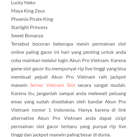
Lucky Neko
Maya King Zeus
Phoenix Pirate King
Starlight Princess
Sweet Bonanza
Tersebut bocoran beberapa mesin permainan slot
online paling gacor ini hari yang penting untuk anda
coba mainkan melalui login Akun Pro Vietnam. Karena
game slot gacor itu mempunyai rtp live tinggi yang bisa
membuat pejudi Akun Pro Vietnam raih jackpot
maxwin
Server Vietnam Slot
secara sangat mudah.
Karena itu, janganlah sampai anda melewati peluang
emas yang sudah disediakan oleh bandar Akun Pro
Vietnam nomor 1 Indonesia. Hanya karena di link
alternative Akun Pro Vietnam anda dapat cicipi
permainan slot gacor terbaru yang punyai rtp live
tinggi dan jackpot maxwin paling besar di dunia.