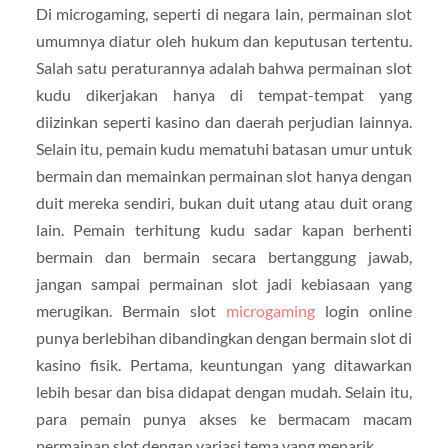
Di microgaming, seperti di negara lain, permainan slot
umumnya diatur oleh hukum dan keputusan tertentu.
Salah satu peraturannya adalah bahwa permainan slot
kudu dikerjakan hanya di tempat-tempat yang
diizinkan seperti kasino dan daerah perjudian lainnya.
Selain itu, pemain kudu mematuhi batasan umur untuk
bermain dan memainkan permainan slot hanya dengan
duit mereka sendiri, bukan duit utang atau duit orang
lain. Pemain terhitung kudu sadar kapan berhenti
bermain dan bermain secara bertanggung jawab,
jangan sampai permainan slot jadi kebiasaan yang
merugikan. Bermain slot
microgaming
login online
punya berlebihan dibandingkan dengan bermain slot di
kasino fisik. Pertama, keuntungan yang ditawarkan
lebih besar dan bisa didapat dengan mudah. Selain itu,
para pemain punya akses ke bermacam macam
permainan slot dengan variasi tema yang menarik.