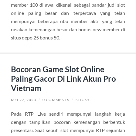
member 100 di awal dikenali sebagai bandar judi slot
online paling besar dan terpercaya yang telah
mempunyai beberapa ribu member aktif yang telah
rasakan kemenangan besar dan bonus new member di
situs depo 25 bonus 50.
Bocoran Game Slot Online
Paling Gacor Di Link Akun Pro
Vietnam
MEI 27, 2023
/
0 COMMENTS
/
STICKY
Pada RTP Live sendiri mempunyai langkah kerja
dengan tampilkan bocoran kemenangan berbentuk
presentasi. Saat sebuh slot mempunyai RTP sejumlah