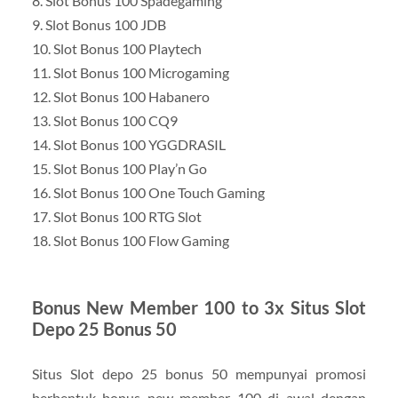
8. Slot Bonus 100 Spadegaming
9. Slot Bonus 100 JDB
10. Slot Bonus 100 Playtech
11. Slot Bonus 100 Microgaming
12. Slot Bonus 100 Habanero
13. Slot Bonus 100 CQ9
14. Slot Bonus 100 YGGDRASIL
15. Slot Bonus 100 Play’n Go
16. Slot Bonus 100 One Touch Gaming
17. Slot Bonus 100 RTG Slot
18. Slot Bonus 100 Flow Gaming
Bonus New Member 100 to 3x Situs Slot
Depo 25 Bonus 50
Situs Slot depo 25 bonus 50 mempunyai promosi
berbentuk bonus new member 100 di awal dengan