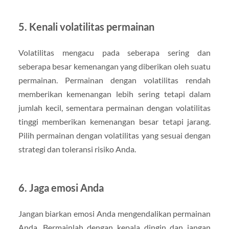
5. Kenali volatilitas permainan
Volatilitas mengacu pada seberapa sering dan
seberapa besar kemenangan yang diberikan oleh suatu
permainan. Permainan dengan volatilitas rendah
memberikan kemenangan lebih sering tetapi dalam
jumlah kecil, sementara permainan dengan volatilitas
tinggi memberikan kemenangan besar tetapi jarang.
Pilih permainan dengan volatilitas yang sesuai dengan
strategi dan toleransi risiko Anda.
6. Jaga emosi Anda
Jangan biarkan emosi Anda mengendalikan permainan
Anda. Bermainlah dengan kepala dingin dan jangan