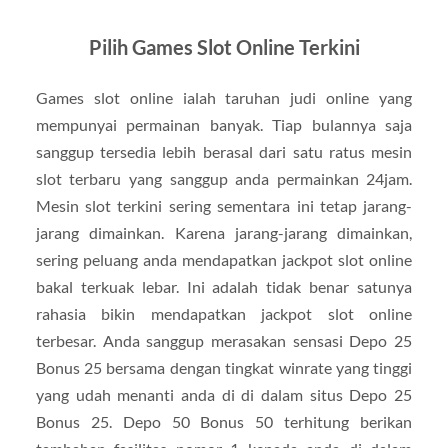
Pilih Games Slot Online Terkini
Games slot online ialah taruhan judi online yang
mempunyai permainan banyak. Tiap bulannya saja
sanggup tersedia lebih berasal dari satu ratus mesin
slot terbaru yang sanggup anda permainkan 24jam.
Mesin slot terkini sering sementara ini tetap jarang-
jarang dimainkan. Karena jarang-jarang dimainkan,
sering peluang anda mendapatkan jackpot slot online
bakal terkuak lebar. Ini adalah tidak benar satunya
rahasia bikin mendapatkan jackpot slot online
terbesar. Anda sanggup merasakan sensasi Depo 25
Bonus 25 bersama dengan tingkat winrate yang tinggi
yang udah menanti anda di di dalam situs Depo 25
Bonus 25. Depo 50 Bonus 50 terhitung berikan