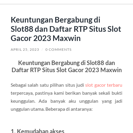
Keuntungan Bergabung di
Slot88 dan Daftar RTP Situs Slot
Gacor 2023 Maxwin
APRIL 25, 2023
/
0 COMMENTS
Keuntungan Bergabung di Slot88 dan
Daftar RTP Situs Slot Gacor 2023 Maxwin
Sebagai salah satu pilihan situs judi
slot gacor terbaru
terpercaya, pastinya kami berikan banyak sekali bukti
keunggulan. Ada banyak aku unggulan yang jadi
unggulan utama. Beberapa di antaranya:
1. Kemudahan akses