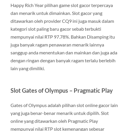
Happy Rich Year pilihan game slot gacor terpercaya
dan menarik untuk dimainkan. Slot gacor yang
ditawarkan oleh provider CQ9 ini juga masuk dalam
kategori slot paling baru gacor sebab terbukti
mempunyai nilai RTP 97.78%. Bahkan Disamping itu
juga banyak ragam penawaran menarik lainnya
sanggup anda menentukan dan mainkan dan juga ada
dengan ringan dengan banyak ragam terlalu berlebih
lain yang dimiliki.
Slot Gates of Olympus – Pragmatic Play
Gates of Olympus adalah pilihan slot online gacor lain
yang juga benar-benar menarik untuk dipilih. Slot
online yang ditawarkan oleh Pragmatic Play
mempunyai nilai RTP slot kemenangan sebesar