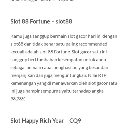
Slot 88 Fortune – slot88
Kamu juga sanggup bermain slot gacor hari ini dengan
slot88 dan tidak benar satu paling recommended
kecuali adalah slot 88 Fortune. Slot gacor satu ini
sanggup beri tambahan kesempatan untuk anda
sebagai pemain capai penghasilan yang besar dan
menjanjikan dan juga menguntungkan. Nilai RTP
kemenangan yang di menawarkan oleh slot gacor satu
ini juga hampir sempurna yaitu terhadap angka
98,78%.
Slot Happy Rich Year – CQ9