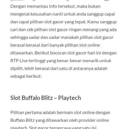
Dengan memantau Info tersebut, maka bukan
mengenai kesusahan nanti untuk anda sanggup capai
dan capai pilihan slot gacor yang tepat. Kamu sanggup
cari dan cek pilihan slot gacor ringan menang yang ada
sehingga sadar dan sadar manakah pilihan slot gacor
berasal berasal dari banyak pilihan slot online
ditawarkan. Berikut bocoran slot gacor hari ini dengan
RTP Live tertinggi yang benar-benar menarik untuk
dipilih, lebih berasal dari satu di antaranya adalah
sebagai berikut:
Slot Buffalo Blitz – Playtech
Pilihan pertama adalah bermain slot online dengan
Buffalo Blitz yang ditawarkan oleh provider online
playtech. Slot gacor terpercaya yang satu ini