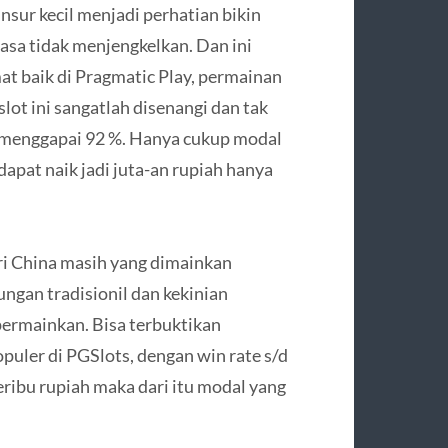
nsur kecil menjadi perhatian bikin
erasa tidak menjengkelkan. Dan ini
at baik di Pragmatic Play, permainan
lot ini sangatlah disenangi dan tak
e menggapai 92 %. Hanya cukup modal
 dapat naik jadi juta-an rupiah hanya
ri China masih yang dimainkan
ungan tradisionil dan kekinian
ipermainkan. Bisa terbuktikan
puler di PGSlots, dengan win rate s/d
eribu rupiah maka dari itu modal yang