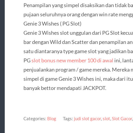
Penampilan yang simpel disaksikan dan tidak ba
pujaan seluruhnya orang dengan win rate mengg
Genie 3 Wishes ( PG Slot)
Genie 3 Wishes slot unggulan dari PG Slot kecu
bar dengan Wild dan Scatter dan penampilan anim
satu diantaranya type game slot yang jadikan b
PG
slot bonus new member 100 di awal
ini, lan
penjualankan program / game mereka. Mereka m
simpel di game Genie 3 Wishes ini, maka dari itu
banyak bettor mendapati JACKPOT.
Categories:
Blog
Tags:
judi slot gacor
,
slot
,
Slot Gacor