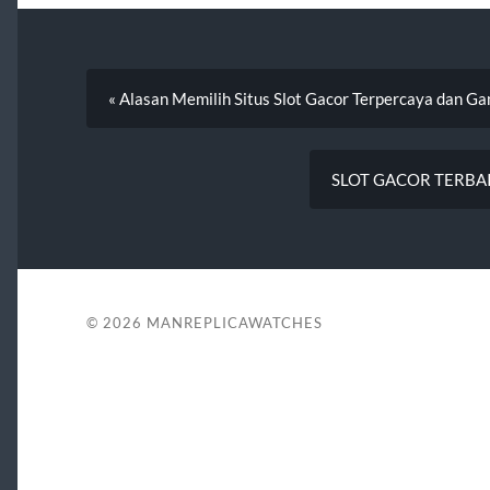
« Alasan Memilih Situs Slot Gacor Terpercaya dan 
SLOT GACOR TERBAI
© 2026
MANREPLICAWATCHES