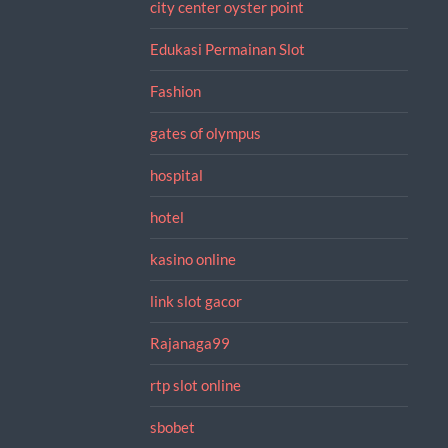
city center oyster point
Edukasi Permainan Slot
Fashion
gates of olympus
hospital
hotel
kasino online
link slot gacor
Rajanaga99
rtp slot online
sbobet