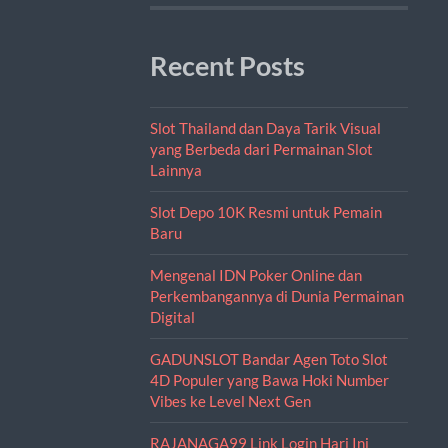
Recent Posts
Slot Thailand dan Daya Tarik Visual
yang Berbeda dari Permainan Slot
Lainnya
Slot Depo 10K Resmi untuk Pemain
Baru
Mengenal IDN Poker Online dan
Perkembangannya di Dunia Permainan
Digital
GADUNSLOT Bandar Agen Toto Slot
4D Populer yang Bawa Hoki Number
Vibes ke Level Next Gen
RAJANAGA99 Link Login Hari Ini