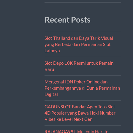
Recent Posts
Slot Thailand dan Daya Tarik Visual
yang Berbeda dari Permainan Slot
Lainnya
Slot Depo 10K Resmi untuk Pemain
Baru
Mengenal IDN Poker Online dan
Perkembangannya di Dunia Permainan
Digital
GADUNSLOT Bandar Agen Toto Slot
4D Populer yang Bawa Hoki Number
Vibes ke Level Next Gen
RAJANAGA99 Link Login Hari Ini