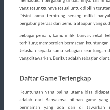
memastikan bergabung di dalamnya. Disini kam
yang sesungguhnya sesuai untuk dipilih teruta
Disini kamu terhitung sedang miliki bany
bergabung terasa dari pemula ataupun yang sud
Sebagai pemain, kamu miliki banyak sekali ke
terhitung memperoleh bermacam keuntungan lai
Jelaskan kepada kamu sebagian keuntungan d
yang ditawarkan. Berikut adalah sebagian diant
Daftar Game Terlengkap
Keuntungan yang paling utama bisa didapa
adalah dari Banyaknya pilihan game yang 
permainan yang ada dan di tawarkan m