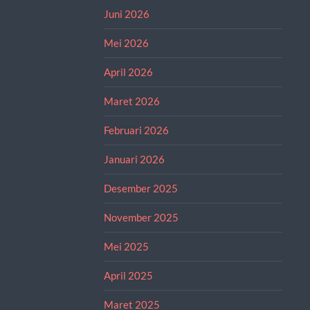
Juni 2026
Mei 2026
April 2026
Maret 2026
Februari 2026
Januari 2026
Desember 2025
November 2025
Mei 2025
April 2025
Maret 2025