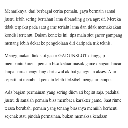
Menariknya, dari berbagai cerita pemain, gaya bermain santai
justru lebih sering bertahan lama dibanding gaya agresif. Mereka
tidak terpaku pada satu game terlalu lama dan tidak memaksakan
kondisi tertentu. Dalam konteks ini, tips main slot gacor gampang
menang lebih dekat ke pengelolaan diri daripada trik teknis.
Menggunakan link slot gacor GADUNSLOT dianggap
membantu karena pemain bisa keluar-masuk game dengan lancar
tanpa harus mengulang dari awal akibat gangguan akses. Alur
seperti ini membuat pemain lebih fleksibel mengatur tempo.
Ada bagian permainan yang sering dilewati begitu saja, padahal
justru di sanalah pemain bisa membaca karakter game. Saat ritme
terasa berubah, pemain yang tenang biasanya memilih berhenti
sejenak atau pindah permainan, bukan memaksa keadaan.