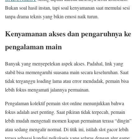
Bukan soal hasil instan, tapi soal kenyamanan saat memulai sesi
tanpa drama teknis yang bikin emosi naik turun.
Kenyamanan akses dan pengaruhnya ke
pengalaman main
Banyak yang menyepelekan aspek akses. Padahal, link yang
stabil bisa memengaruhi suasana main secara keseluruhan. Saat
tidak terganggu loading lama atau error mendadak, pemain bisa
lebih fokus mengamati jalannya permainan.
Pengalaman kolektif pemain slot online menunjukkan bahwa
fokus adalah aset penting. Saat pikiran tidak terpecah, pemain
lebih mudah mengenali momen kapan permainan terasa “dingin”
atau sedang mengalir normal. Di titik ini, istilah slot gacor lebih
terasa sebagai kondisi psikologis yang selaras dengan alur game.