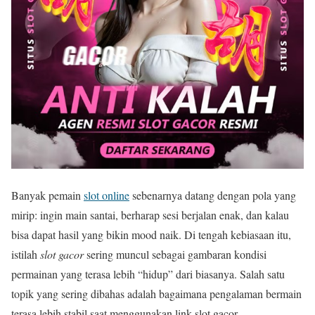
Banyak pemain
slot online
sebenarnya datang dengan pola yang
mirip: ingin main santai, berharap sesi berjalan enak, dan kalau
bisa dapat hasil yang bikin mood naik. Di tengah kebiasaan itu,
istilah
slot gacor
sering muncul sebagai gambaran kondisi
permainan yang terasa lebih “hidup” dari biasanya. Salah satu
topik yang sering dibahas adalah bagaimana pengalaman bermain
terasa lebih stabil saat menggunakan link slot gacor