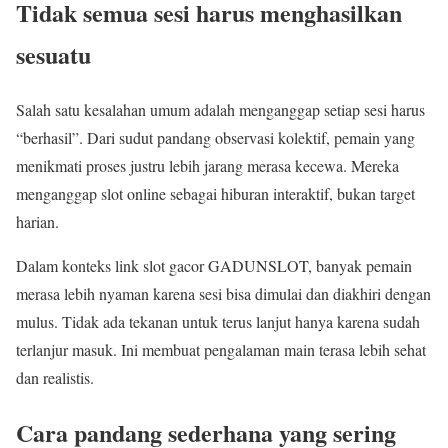
Tidak semua sesi harus menghasilkan
sesuatu
Salah satu kesalahan umum adalah menganggap setiap sesi harus
“berhasil”. Dari sudut pandang observasi kolektif, pemain yang
menikmati proses justru lebih jarang merasa kecewa. Mereka
menganggap slot online sebagai hiburan interaktif, bukan target
harian.
Dalam konteks link slot gacor GADUNSLOT, banyak pemain
merasa lebih nyaman karena sesi bisa dimulai dan diakhiri dengan
mulus. Tidak ada tekanan untuk terus lanjut hanya karena sudah
terlanjur masuk. Ini membuat pengalaman main terasa lebih sehat
dan realistis.
Cara pandang sederhana yang sering