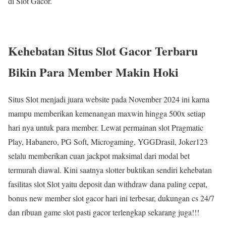
di Slot Gacor.
Kehebatan Situs Slot Gacor Terbaru
Bikin Para Member Makin Hoki
Situs Slot menjadi juara website pada November 2024 ini karna
mampu memberikan kemenangan maxwin hingga 500x setiap
hari nya untuk para member. Lewat permainan slot Pragmatic
Play, Habanero, PG Soft, Microgaming, YGGDrasil, Joker123
selalu memberikan cuan jackpot maksimal dari modal bet
termurah diawal. Kini saatnya slotter buktikan sendiri kehebatan
fasilitas slot Slot yaitu deposit dan withdraw dana paling cepat,
bonus new member slot gacor hari ini terbesar, dukungan cs 24/7
dan ribuan game slot pasti gacor terlengkap sekarang juga!!!