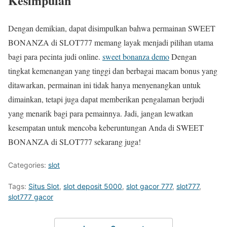
Kesimpulan
Dengan demikian, dapat disimpulkan bahwa permainan SWEET
BONANZA di SLOT777 memang layak menjadi pilihan utama
bagi para pecinta judi online.
sweet bonanza demo
Dengan
tingkat kemenangan yang tinggi dan berbagai macam bonus yang
ditawarkan, permainan ini tidak hanya menyenangkan untuk
dimainkan, tetapi juga dapat memberikan pengalaman berjudi
yang menarik bagi para pemainnya. Jadi, jangan lewatkan
kesempatan untuk mencoba keberuntungan Anda di SWEET
BONANZA di SLOT777 sekarang juga!
Categories:
slot
Tags:
Situs Slot
,
slot deposit 5000
,
slot gacor 777
,
slot777
,
slot777 gacor