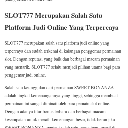
SLOT777 Merupakan Salah Satu
Platform Judi Online Yang Terpercaya
SLOT777 merupakan salah satu platform judi online yang
terpercaya dan sudah terkenal di kalangan penggemar permainan
slot. Dengan reputasi yang baik dan berbagai macam permainan
yang menarik, SLOT777 selalu menjadi pilihan utama bagi para
penggemar judi online.
Salah satu keunggulan dari permainan SWEET BONANZA
adalah tingkat kemenangannya yang tinggi, sehingga membuat
permainan ini sangat diminati oleh para pemain slot online.
Dengan adanya fitur bonus terbaru dan berbagai macam
kesempatan untuk meraih kemenangan besar, tidak heran jika
SWEET BONANZA menjadi salah satu permainan favorit di