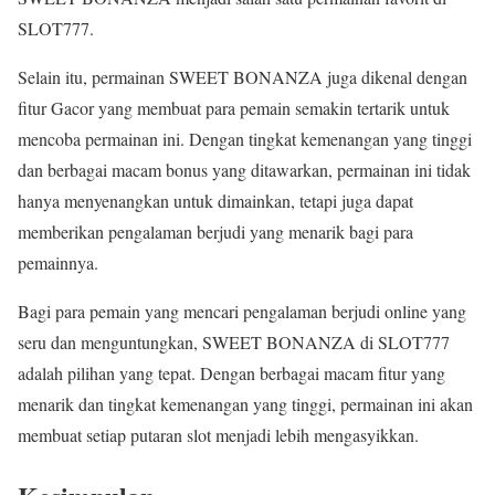
SLOT777.
Selain itu, permainan SWEET BONANZA juga dikenal dengan
fitur Gacor yang membuat para pemain semakin tertarik untuk
mencoba permainan ini. Dengan tingkat kemenangan yang tinggi
dan berbagai macam bonus yang ditawarkan, permainan ini tidak
hanya menyenangkan untuk dimainkan, tetapi juga dapat
memberikan pengalaman berjudi yang menarik bagi para
pemainnya.
Bagi para pemain yang mencari pengalaman berjudi online yang
seru dan menguntungkan, SWEET BONANZA di SLOT777
adalah pilihan yang tepat. Dengan berbagai macam fitur yang
menarik dan tingkat kemenangan yang tinggi, permainan ini akan
membuat setiap putaran slot menjadi lebih mengasyikkan.