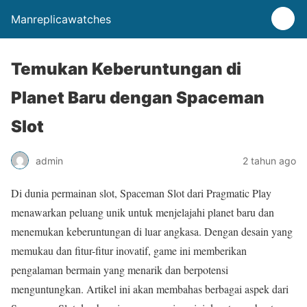
Manreplicawatches
Temukan Keberuntungan di
Planet Baru dengan Spaceman
Slot
admin
2 tahun ago
Di dunia permainan slot, Spaceman Slot dari Pragmatic Play
menawarkan peluang unik untuk menjelajahi planet baru dan
menemukan keberuntungan di luar angkasa. Dengan desain yang
memukau dan fitur-fitur inovatif, game ini memberikan
pengalaman bermain yang menarik dan berpotensi
menguntungkan. Artikel ini akan membahas berbagai aspek dari