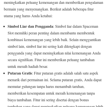
meningkatkan peluang kemenangan dan memberikan pengalaman
bermain yang menyenangkan. Berikut adalah beberapa fitur
utama yang harus Anda ketahui:
Simbol Liar dan Pengganda
: Simbol liar dalam Spaceman
Slot memiliki peran penting dalam membantu membentuk
kombinasi kemenangan yang lebih baik. Selain menggantikan
simbol lain, simbol liar ini sering kali dilengkapi dengan
pengganda yang dapat meningkatkan nilai kemenangan Anda
secara signifikan. Fitur ini memberikan peluang tambahan
untuk meraih hadiah besar.
Putaran Gratis
: Fitur putaran gratis adalah salah satu aspek
menarik dari permainan ini. Selama putaran gratis, Anda dapat
memutar gulungan tanpa harus menambah taruhan,
memberikan kesempatan untuk meraih kemenangan tanpa
biaya tambahan. Fitur ini sering disertai dengan bonus
tambahan yang dapat meningkatkan peluang kemenangan lebih