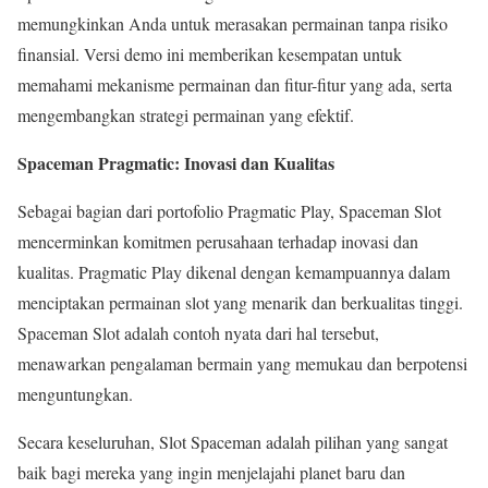
memungkinkan Anda untuk merasakan permainan tanpa risiko
finansial. Versi demo ini memberikan kesempatan untuk
memahami mekanisme permainan dan fitur-fitur yang ada, serta
mengembangkan strategi permainan yang efektif.
Spaceman Pragmatic: Inovasi dan Kualitas
Sebagai bagian dari portofolio Pragmatic Play, Spaceman Slot
mencerminkan komitmen perusahaan terhadap inovasi dan
kualitas. Pragmatic Play dikenal dengan kemampuannya dalam
menciptakan permainan slot yang menarik dan berkualitas tinggi.
Spaceman Slot adalah contoh nyata dari hal tersebut,
menawarkan pengalaman bermain yang memukau dan berpotensi
menguntungkan.
Secara keseluruhan, Slot Spaceman adalah pilihan yang sangat
baik bagi mereka yang ingin menjelajahi planet baru dan