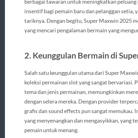
berbagai tawaran untuk meningkatkan peluang 
insentif bagi pemain baru dan pelanggan setia
tariknya. Dengan begitu, Super Maxwin 2025 me
yang mencari pengalaman bermain yang mengu
2. Keunggulan Bermain di Sup
Salah satu keunggulan utama dari Super Maxw
koleksi permainan slot yang sangat bervariasi
tema dan jenis permainan, memungkinkan merek
dengan selera mereka. Dengan provider terperca
grafis dan sound effects pun sangat memukau. 
yang menyenangkan dan mengasyikkan, yang te
pemain untuk menang.