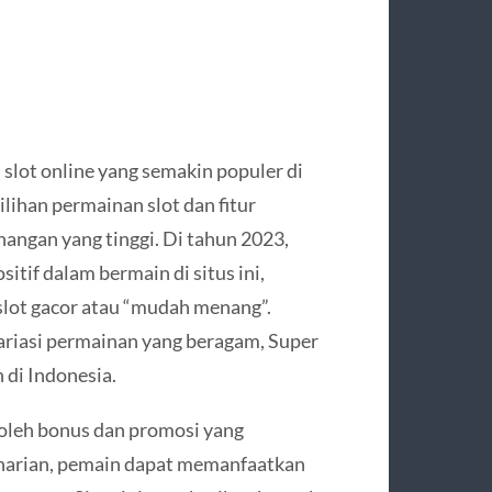
slot online yang semakin populer di
ilihan permainan slot dan fitur
enangan yang tinggi. Di tahun 2023,
tif dalam bermain di situs ini,
slot gacor atau “mudah menang”.
riasi permainan yang beragam, Super
di Indonesia.
oleh bonus dan promosi yang
 harian, pemain dapat memanfaatkan