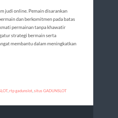
m judi online. Pemain disarankan
bermain dan berkomitmen pada batas
kmati permainan tanpa khawatir
atur strategi bermain serta
sangat membantu dalam meningkatkan
SLOT
,
rtp gadunslot
,
situs GADUNSLOT