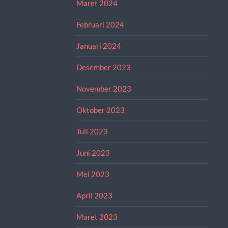
Maret 2024
Februari 2024
Januari 2024
Desember 2023
November 2023
Oktober 2023
Juli 2023
Juni 2023
Mei 2023
April 2023
Maret 2023