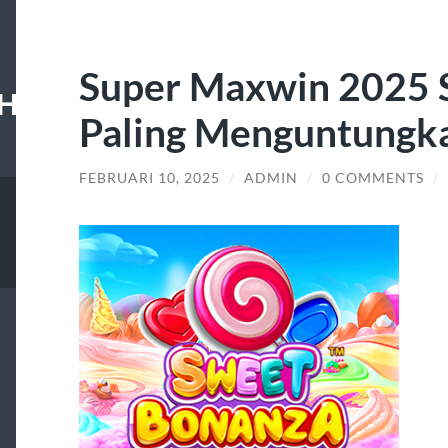
Super Maxwin 2025 S
HES
Paling Menguntungk
FEBRUARI 10, 2025
/
ADMIN
/
0 COMMENTS
/