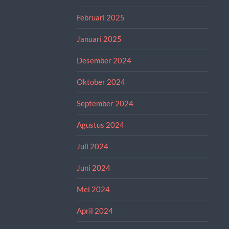
Februari 2025
Januari 2025
Desember 2024
Oktober 2024
September 2024
Agustus 2024
Juli 2024
Juni 2024
Mei 2024
April 2024