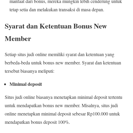
manfaat dari bonus, mereka mungkin lebih cenderung untuk
tetap setia dan melakukan transaksi di masa depan.
Syarat dan Ketentuan Bonus New
Member
Setiap situs judi online memiliki syarat dan ketentuan yang
berbeda-beda untuk bonus new member. Syarat dan ketentuan
tersebut biasanya meliputi:
Minimal deposit
Situs judi online biasanya menetapkan minimal deposit tertentu
untuk mendapatkan bonus new member. Misalnya, situs judi
online menetapkan minimal deposit sebesar Rp100.000 untuk
mendapatkan bonus deposit 100%.