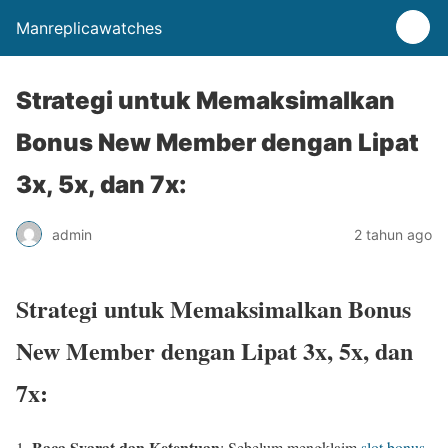
Manreplicawatches
Strategi untuk Memaksimalkan
Bonus New Member dengan Lipat
3x, 5x, dan 7x:
admin
2 tahun ago
Strategi untuk Memaksimalkan Bonus
New Member dengan Lipat 3x, 5x, dan
7x:
Baca Syarat dan Ketentuan
: Sebelum mengklaim
slot bonus