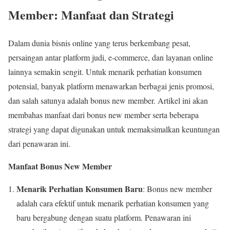
Member: Manfaat dan Strategi
Dalam dunia bisnis online yang terus berkembang pesat,
persaingan antar platform judi, e-commerce, dan layanan online
lainnya semakin sengit. Untuk menarik perhatian konsumen
potensial, banyak platform menawarkan berbagai jenis promosi,
dan salah satunya adalah bonus new member. Artikel ini akan
membahas manfaat dari bonus new member serta beberapa
strategi yang dapat digunakan untuk memaksimalkan keuntungan
dari penawaran ini.
Manfaat Bonus New Member
Menarik Perhatian Konsumen Baru
: Bonus new member
adalah cara efektif untuk menarik perhatian konsumen yang
baru bergabung dengan suatu platform. Penawaran ini