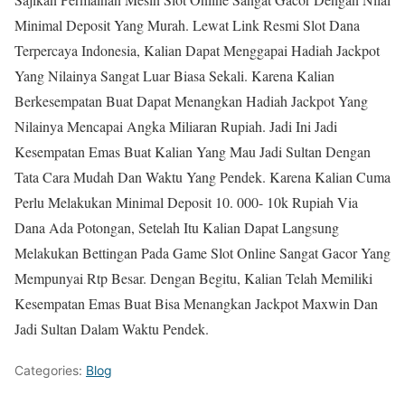
Minimal Deposit Yang Murah. Lewat Link Resmi Slot Dana
Terpercaya Indonesia, Kalian Dapat Menggapai Hadiah Jackpot
Yang Nilainya Sangat Luar Biasa Sekali. Karena Kalian
Berkesempatan Buat Dapat Menangkan Hadiah Jackpot Yang
Nilainya Mencapai Angka Miliaran Rupiah. Jadi Ini Jadi
Kesempatan Emas Buat Kalian Yang Mau Jadi Sultan Dengan
Tata Cara Mudah Dan Waktu Yang Pendek. Karena Kalian Cuma
Perlu Melakukan Minimal Deposit 10. 000- 10k Rupiah Via
Dana Ada Potongan, Setelah Itu Kalian Dapat Langsung
Melakukan Bettingan Pada Game Slot Online Sangat Gacor Yang
Mempunyai Rtp Besar. Dengan Begitu, Kalian Telah Memiliki
Kesempatan Emas Buat Bisa Menangkan Jackpot Maxwin Dan
Jadi Sultan Dalam Waktu Pendek.
Categories:
Blog