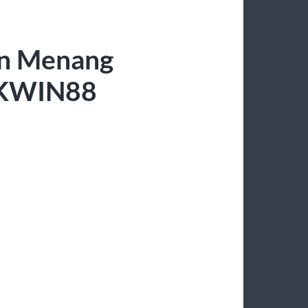
an Menang
IKWIN88