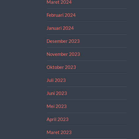
Maret 2024
Februari 2024
Januari 2024
Desember 2023
November 2023
Oktober 2023
Juli 2023
Juni 2023
Mei 2023
April 2023
Maret 2023