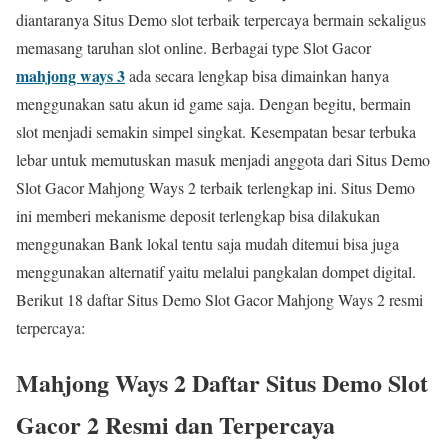
diantaranya Situs Demo slot terbaik terpercaya bermain sekaligus
memasang taruhan slot online. Berbagai type Slot Gacor
mahjong ways 3
ada secara lengkap bisa dimainkan hanya
menggunakan satu akun id game saja. Dengan begitu, bermain
slot menjadi semakin simpel singkat. Kesempatan besar terbuka
lebar untuk memutuskan masuk menjadi anggota dari Situs Demo
Slot Gacor Mahjong Ways 2 terbaik terlengkap ini. Situs Demo
ini memberi mekanisme deposit terlengkap bisa dilakukan
menggunakan Bank lokal tentu saja mudah ditemui bisa juga
menggunakan alternatif yaitu melalui pangkalan dompet digital.
Berikut 18 daftar Situs Demo Slot Gacor Mahjong Ways 2 resmi
terpercaya:
Mahjong Ways 2 Daftar Situs Demo Slot
Gacor 2 Resmi dan Terpercaya