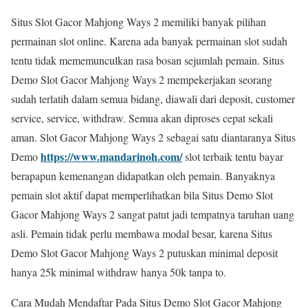
Situs Slot Gacor Mahjong Ways 2 memiliki banyak pilihan
permainan slot online. Karena ada banyak permainan slot sudah
tentu tidak mememunculkan rasa bosan sejumlah pemain. Situs
Demo Slot Gacor Mahjong Ways 2 mempekerjakan seorang
sudah terlatih dalam semua bidang, diawali dari deposit, customer
service, service, withdraw. Semua akan diproses cepat sekali
aman. Slot Gacor Mahjong Ways 2 sebagai satu diantaranya Situs
https://www.mandarinoh.com/
Demo
slot terbaik tentu bayar
berapapun kemenangan didapatkan oleh pemain. Banyaknya
pemain slot aktif dapat memperlihatkan bila Situs Demo Slot
Gacor Mahjong Ways 2 sangat patut jadi tempatnya taruhan uang
asli. Pemain tidak perlu membawa modal besar, karena Situs
Demo Slot Gacor Mahjong Ways 2 putuskan minimal deposit
hanya 25k minimal withdraw hanya 50k tanpa to.
Cara Mudah Mendaftar Pada Situs Demo Slot Gacor Mahjong