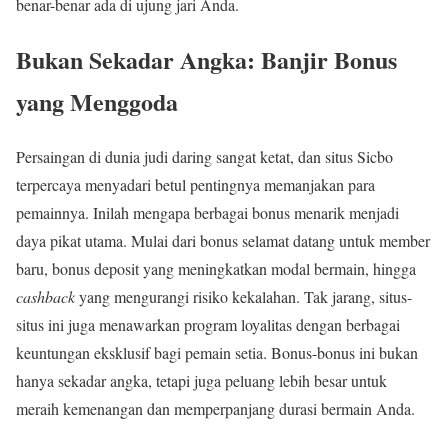
benar-benar ada di ujung jari Anda.
Bukan Sekadar Angka: Banjir Bonus
yang Menggoda
Persaingan di dunia judi daring sangat ketat, dan situs Sicbo
terpercaya menyadari betul pentingnya memanjakan para
pemainnya. Inilah mengapa berbagai bonus menarik menjadi
daya pikat utama. Mulai dari bonus selamat datang untuk member
baru, bonus deposit yang meningkatkan modal bermain, hingga
cashback
yang mengurangi risiko kekalahan. Tak jarang, situs-
situs ini juga menawarkan program loyalitas dengan berbagai
keuntungan eksklusif bagi pemain setia. Bonus-bonus ini bukan
hanya sekadar angka, tetapi juga peluang lebih besar untuk
meraih kemenangan dan memperpanjang durasi bermain Anda.