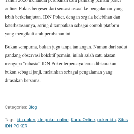
online. Fokus bergeser dari sensasi sesaat ke pengalaman yang
lebih berkelanjutan. IDN Poker, dengan segala kelebihan dan
keterbatasannya, sering ditempatkan sebagai contoh platform
yang mengikuti arah perubahan ini.
Bukan sempurna, bukan juga tanpa tantangan. Namun dari sudut
pandang observasi kolektif pemain, inilah salah satu alasan
mengapa “rahasia” IDN Poker terpercaya terus dibicarakan—
bukan sebagai janji, melainkan sebagai pengalaman yang
dirasakan bersama.
Categories:
Blog
Tags:
idn poker
,
idn poker online
,
Kartu Online
,
poker idn
,
Situs
IDN POKER