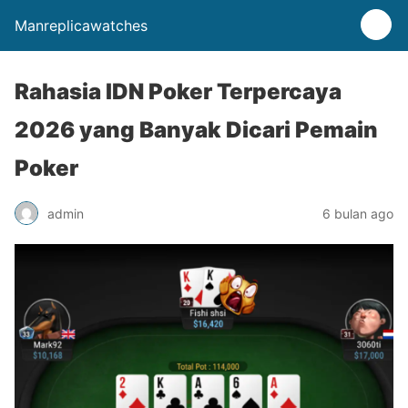
Manreplicawatches
Rahasia IDN Poker Terpercaya
2026 yang Banyak Dicari Pemain
Poker
admin
6 bulan ago