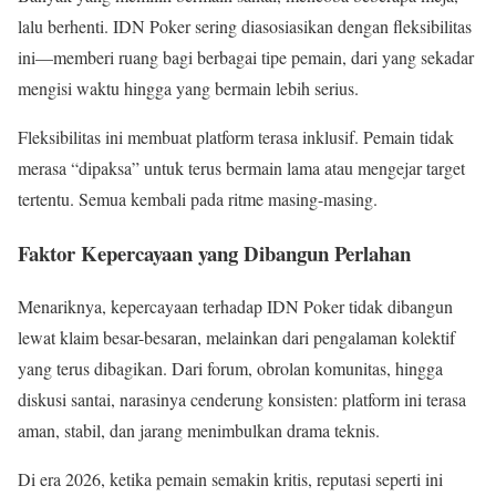
lalu berhenti. IDN Poker sering diasosiasikan dengan fleksibilitas
ini—memberi ruang bagi berbagai tipe pemain, dari yang sekadar
mengisi waktu hingga yang bermain lebih serius.
Fleksibilitas ini membuat platform terasa inklusif. Pemain tidak
merasa “dipaksa” untuk terus bermain lama atau mengejar target
tertentu. Semua kembali pada ritme masing-masing.
Faktor Kepercayaan yang Dibangun Perlahan
Menariknya, kepercayaan terhadap IDN Poker tidak dibangun
lewat klaim besar-besaran, melainkan dari pengalaman kolektif
yang terus dibagikan. Dari forum, obrolan komunitas, hingga
diskusi santai, narasinya cenderung konsisten: platform ini terasa
aman, stabil, dan jarang menimbulkan drama teknis.
Di era 2026, ketika pemain semakin kritis, reputasi seperti ini