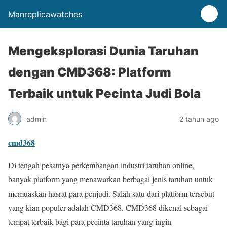
Manreplicawatches
Mengeksplorasi Dunia Taruhan
dengan CMD368: Platform
Terbaik untuk Pecinta Judi Bola
admin
2 tahun ago
cmd368
Di tengah pesatnya perkembangan industri taruhan online,
banyak platform yang menawarkan berbagai jenis taruhan untuk
memuaskan hasrat para penjudi. Salah satu dari platform tersebut
yang kian populer adalah CMD368. CMD368 dikenal sebagai
tempat terbaik bagi para pecinta taruhan yang ingin