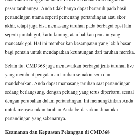
pasar taruhannya. Anda tidak hanya dapat bertaruh pada hasil
pertandingan utama seperti pemenang pertandingan atau skor
akhir, tetapi juga bisa memasang taruhan pada berbagai opsi lain
seperti jumlah gol, kartu kuning, atau bahkan pemain yang
mencetak gol. Hal ini memberikan kesempatan yang lebih besar
bagi pemain untuk mendapatkan keuntungan dari taruhan mereka.
Selain itu, CMD368 juga menawarkan berbagai jenis taruhan live
yang membuat pengalaman taruhan semakin seru dan
mendebarkan. Anda dapat memasang taruhan saat pertandingan
sedang berlangsung, dengan peluang yang terus diperbarui sesuai
dengan perubahan dalam pertandingan. Ini memungkinkan Anda
untuk menyesuaikan taruhan Anda berdasarkan dinamika
pertandingan yang sebenarnya.
Keamanan dan Kepuasan Pelanggan di CMD368