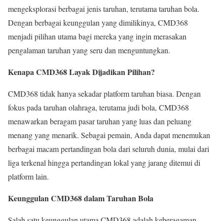
mengeksplorasi berbagai jenis taruhan, terutama taruhan bola.
Dengan berbagai keunggulan yang dimilikinya, CMD368
menjadi pilihan utama bagi mereka yang ingin merasakan
pengalaman taruhan yang seru dan menguntungkan.
Kenapa CMD368 Layak Dijadikan Pilihan?
CMD368 tidak hanya sekadar platform taruhan biasa. Dengan
fokus pada taruhan olahraga, terutama judi bola, CMD368
menawarkan beragam pasar taruhan yang luas dan peluang
menang yang menarik. Sebagai pemain, Anda dapat menemukan
berbagai macam pertandingan bola dari seluruh dunia, mulai dari
liga terkenal hingga pertandingan lokal yang jarang ditemui di
platform lain.
Keunggulan CMD368 dalam Taruhan Bola
Salah satu keunggulan utama CMD368 adalah keberagaman