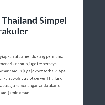
r Thailand Simpel
takuler
Y
enyiapkan atau mendukung permainan
 menarik namun juga terpercaya,
esar namun juga jekpot terbaik. Apa
barkan awalnya slot server Thailand
rapa saja kemenangan anda akan di
 kami jamin aman.