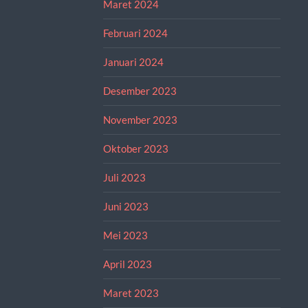
Maret 2024
Februari 2024
Januari 2024
Desember 2023
November 2023
Oktober 2023
Juli 2023
Juni 2023
Mei 2023
April 2023
Maret 2023