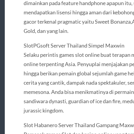
dimainkan pada feature handphone apapun itu,
mendapatkan lisensi hingga aman dari kebohon
gacor terkenal pragmatic yaitu Sweet Bonanza,
Gold, dan yang lain.
SlotPGsoft Server Thailand Simpel Maxwin
Selaku perintis games slot online buat terapan m
online terpenting Asia. Penyuplai menjajakan p
hingga berikan pemain global sejumlah game h
cerita yang cantik, dampak nada spektakuler, se
memesona. Anda bisa menikmatinya di permainan
sandiwara dynasti, guardian of ice dan fire, me
jurassic kingdom.
Slot Habanero Server Thailand Gampang Maxw