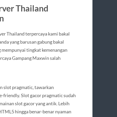
erver Thailand
n
ver Thailand terpercaya kami bakal
 anda yang barusan gabung bakal
ng mempunyai tingkat kemenangan
rpercaya Gampang Maxwin salah
 slot pragmatic, tawarkan
e-friendly. Slot gacor pragmatic sudah
inan slot gacor yang antik. Lebih
i HTML5 hingga benar-benar nyaman