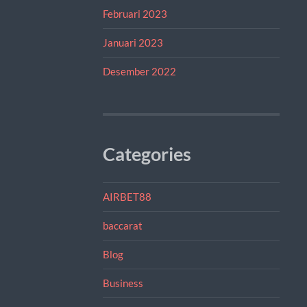
Februari 2023
Januari 2023
Desember 2022
Categories
AIRBET88
baccarat
Blog
Business