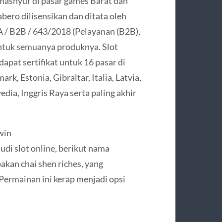
mashyur di pasar games Barat dan
ero dilisensikan dan ditata oleh
 / B2B / 643/2018 (Pelayanan (B2B),
 untuk semuanya produknya. Slot
at sertifikat untuk 16 pasar di
k, Estonia, Gibraltar, Italia, Latvia,
dia, Inggris Raya serta paling akhir
win
udi slot online, berikut nama
kan chai shen riches, yang
ermainan ini kerap menjadi opsi