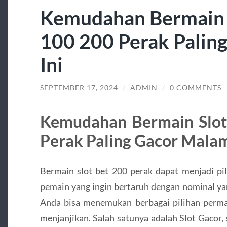
Kemudahan Bermain 
100 200 Perak Palin
Ini
SEPTEMBER 17, 2024
/
ADMIN
/
0 COMMENTS
Kemudahan Bermain Slot
Perak Paling Gacor Malam
Bermain slot bet 200 perak dapat menjadi pi
pemain yang ingin bertaruh dengan nominal yang
Anda bisa menemukan berbagai pilihan perma
menjanjikan. Salah satunya adalah Slot Gacor, 