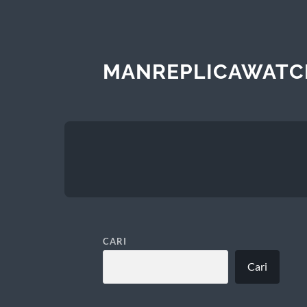
MANREPLICAWATC
CARI
Cari