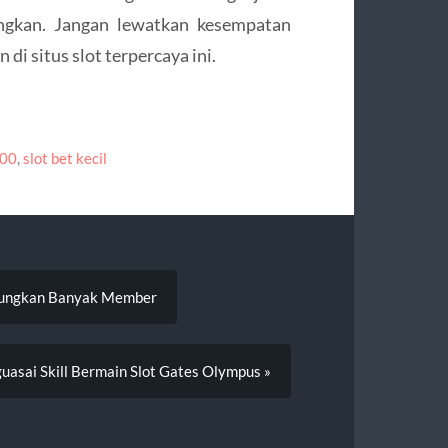
ngkan. Jangan lewatkan kesempatan
i situs slot terpercaya ini.
200
,
slot bet kecil
ntungkan Banyak Member
asai Skill Bermain Slot Gates Olympus »