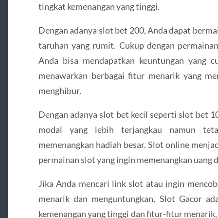
tingkat kemenangan yang tinggi.
Dengan adanya slot bet 200, Anda dapat bermai
taruhan yang rumit. Cukup dengan permaina
Anda bisa mendapatkan keuntungan yang cuk
menawarkan berbagai fitur menarik yang m
menghibur.
Dengan adanya slot bet kecil seperti slot bet
modal yang lebih terjangkau namun teta
memenangkan hadiah besar. Slot online menjadi
permainan slot yang ingin memenangkan uang 
Jika Anda mencari link slot atau ingin menco
menarik dan menguntungkan, Slot Gacor adal
kemenangan yang tinggi dan fitur-fitur menar