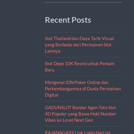
Recent Posts
Slot Thailand dan Daya Tarik Visual
yang Berbeda dari Permainan Slot
Lainnya
Slot Depo 10K Resmi untuk Pemain
Baru
Mengenal IDN Poker Online dan
Perkembangannya di Dunia Permainan
Digital
GADUNSLOT Bandar Agen Toto Slot
4D Populer yang Bawa Hoki Number
Vibes ke Level Next Gen
RAJANAGA99 Link Login Hari Ini