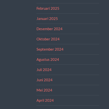
Februari 2025
Januari 2025
Desember 2024
Oktober 2024
September 2024
Agustus 2024
Juli 2024
Juni 2024
Mei 2024
April 2024