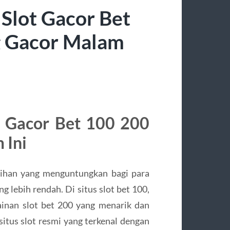
Slot Gacor Bet
g Gacor Malam
 Gacor Bet 100 200
 Ini
lihan yang menguntungkan bagi para
 lebih rendah. Di situs slot bet 100,
inan slot bet 200 yang menarik dan
situs slot resmi yang terkenal dengan