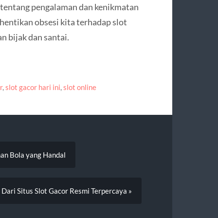
i tentang pengalaman dan kenikmatan
 hentikan obsesi kita terhadap slot
 bijak dan santai.
r
,
slot gacor hari ini
,
slot online
han Bola yang Handal
ari Situs Slot Gacor Resmi Terpercaya »