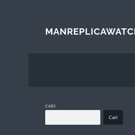
MANREPLICAWATC
CARI
Cari