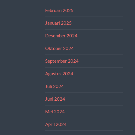
Februari 2025
Januari 2025
Desember 2024
Oktober 2024
September 2024
Agustus 2024
Juli 2024
Juni 2024
Mei 2024
April 2024