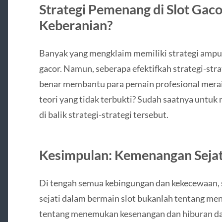
Strategi Pemenang di Slot Gaco
Keberanian?
Banyak yang mengklaim memiliki strategi ampu
gacor. Namun, seberapa efektifkah strategi-str
benar membantu para pemain profesional merai
teori yang tidak terbukti? Sudah saatnya untu
di balik strategi-strategi tersebut.
Kesimpulan: Kemenangan Sejat
Di tengah semua kebingungan dan kekecewaan, 
sejati dalam bermain slot bukanlah tentang me
tentang menemukan kesenangan dan hiburan dal