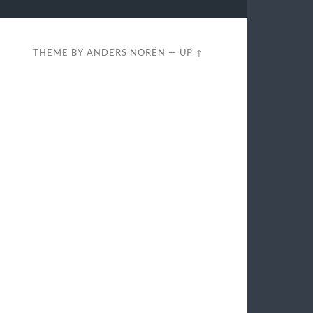
THEME BY
ANDERS NORÉN
—
UP ↑