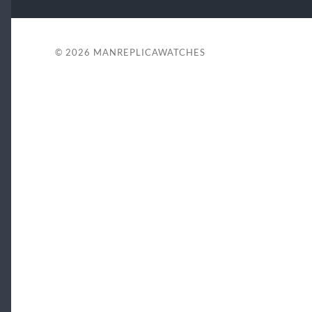
© 2026
MANREPLICAWATCHES