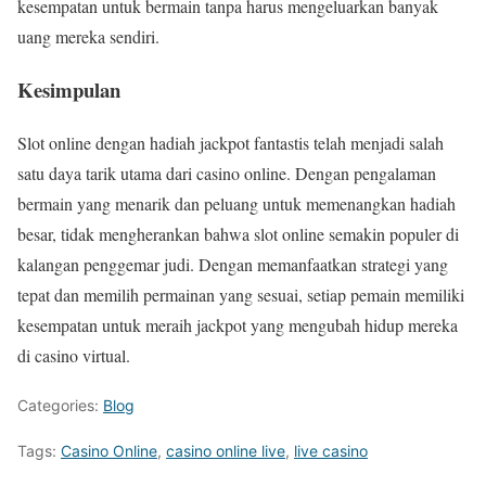
kesempatan untuk bermain tanpa harus mengeluarkan banyak
uang mereka sendiri.
Kesimpulan
Slot online dengan hadiah jackpot fantastis telah menjadi salah
satu daya tarik utama dari casino online. Dengan pengalaman
bermain yang menarik dan peluang untuk memenangkan hadiah
besar, tidak mengherankan bahwa slot online semakin populer di
kalangan penggemar judi. Dengan memanfaatkan strategi yang
tepat dan memilih permainan yang sesuai, setiap pemain memiliki
kesempatan untuk meraih jackpot yang mengubah hidup mereka
di casino virtual.
Categories:
Blog
Tags:
Casino Online
,
casino online live
,
live casino