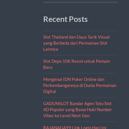
Recent Posts
Slot Thailand dan Daya Tarik Visual
yang Berbeda dari Permainan Slot
Lainnya
Slot Depo 10K Resmi untuk Pemain
Baru
Mengenal IDN Poker Online dan
Perkembangannya di Dunia Permainan
Digital
GADUNSLOT Bandar Agen Toto Slot
4D Populer yang Bawa Hoki Number
Vibes ke Level Next Gen
RAJANAGA99 Link Login Hari Ini