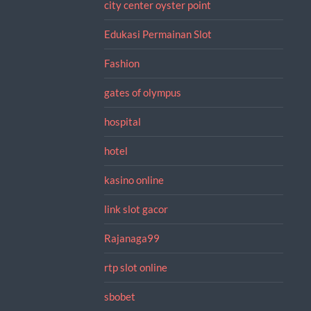
city center oyster point
Edukasi Permainan Slot
Fashion
gates of olympus
hospital
hotel
kasino online
link slot gacor
Rajanaga99
rtp slot online
sbobet