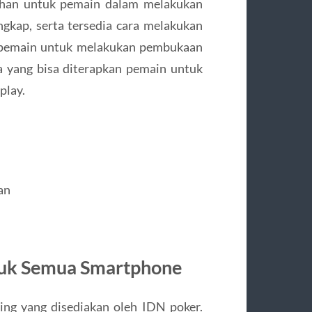
han untuk pemain dalam melakukan
ngkap, serta tersedia cara melakukan
n pemain untuk melakukan pembukaan
ra yang bisa diterapkan pemain untuk
play.
an
tuk Semua Smartphone
ting yang disediakan oleh IDN poker.