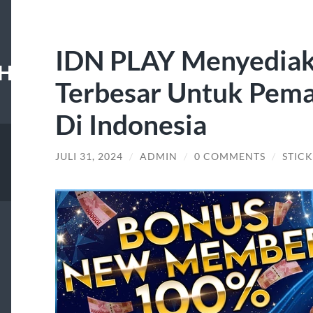
IDN PLAY Menyediak
HES
Terbesar Untuk Pema
Di Indonesia
JULI 31, 2024
/
ADMIN
/
0 COMMENTS
/
STIC