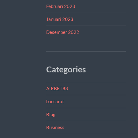
Februari 2023
Januari 2023
Desember 2022
Categories
AIRBET88
baccarat
Blog
Business