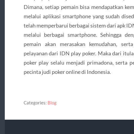
Dimana, setiap pemain bisa mendapatkan ke
melalui aplikasi smartphone yang sudah disedi
telah memperbarui berbagai sistem dari apk ID
melalui berbagai smartphone. Sehingga den
pemain akan merasakan kemudahan, sert
pelayanan dari IDN play poker. Maka dari itul
poker play selalu menjadi primadona, serta p
pecinta judi poker online di Indonesia.
Categories:
Blog