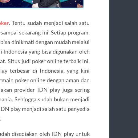
oker
. Tentu sudah menjadi salah satu
 sampai sekarang ini. Setiap program,
 bisa dinikmati dengan mudah melalui
di Indonesia yang bisa digunakan oleh
. Situs judi poker online terbaik ini.
ay terbesar di Indonesia, yang kini
bermain poker online dengan aman dan
akan provider IDN play juga sering
mania. Sehingga sudah bukan menjadi
r IDN play menjadi salah satu penyedia
.
sudah disediakan oleh IDN play untuk