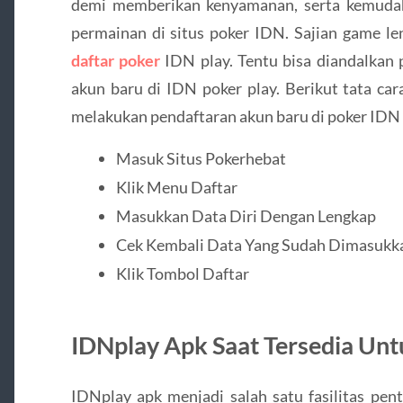
demi memberikan kenyamanan, serta kemuda
permainan di situs poker IDN. Sajian game le
daftar poker
IDN play. Tentu bisa diandalka
akun baru di IDN poker play. Berikut tata ca
melakukan pendaftaran akun baru di poker IDN 
Masuk Situs Pokerhebat
Klik Menu Daftar
Masukkan Data Diri Dengan Lengkap
Cek Kembali Data Yang Sudah Dimasukk
Klik Tombol Daftar
IDNplay Apk Saat Tersedia Un
IDNplay apk menjadi salah satu fasilitas pen