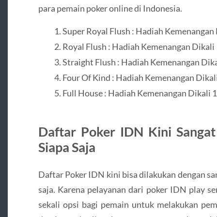
para pemain poker online di Indonesia.
Super Royal Flush : Hadiah Kemenangan 
Royal Flush : Hadiah Kemenangan Dikali
Straight Flush : Hadiah Kemenangan Dika
Four Of Kind : Hadiah Kemenangan Dikal
Full House : Hadiah Kemenangan Dikali 
Daftar Poker IDN Kini Sanga
Siapa Saja
Daftar Poker IDN kini bisa dilakukan dengan sa
saja. Karena pelayanan dari poker IDN play s
sekali opsi bagi pemain untuk melakukan pem