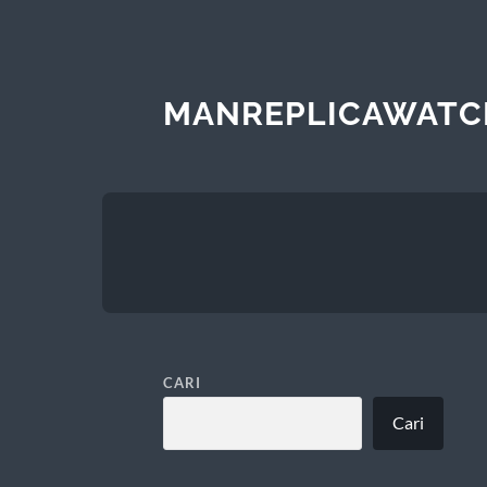
MANREPLICAWATC
CARI
Cari