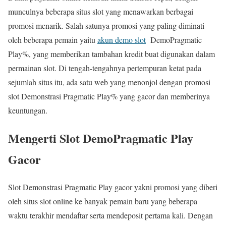
munculnya beberapa situs slot yang menawarkan berbagai
promosi menarik. Salah satunya promosi yang paling diminati
oleh beberapa pemain yaitu
akun demo slot
DemoPragmatic
Play%, yang memberikan tambahan kredit buat digunakan dalam
permainan slot. Di tengah-tengahnya pertempuran ketat pada
sejumlah situs itu, ada satu web yang menonjol dengan promosi
slot Demonstrasi Pragmatic Play% yang gacor dan memberinya
keuntungan.
Mengerti Slot DemoPragmatic Play
Gacor
Slot Demonstrasi Pragmatic Play gacor yakni promosi yang diberi
oleh situs slot online ke banyak pemain baru yang beberapa
waktu terakhir mendaftar serta mendeposit pertama kali. Dengan