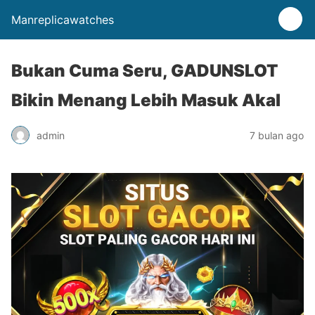
Manreplicawatches
Bukan Cuma Seru, GADUNSLOT
Bikin Menang Lebih Masuk Akal
admin
7 bulan ago