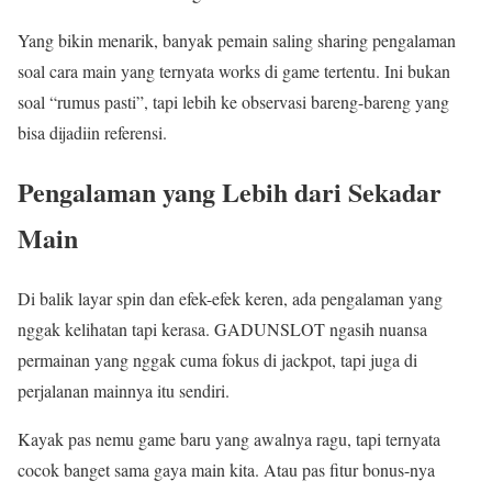
Yang bikin menarik, banyak pemain saling sharing pengalaman
soal cara main yang ternyata works di game tertentu. Ini bukan
soal “rumus pasti”, tapi lebih ke observasi bareng-bareng yang
bisa dijadiin referensi.
Pengalaman yang Lebih dari Sekadar
Main
Di balik layar spin dan efek-efek keren, ada pengalaman yang
nggak kelihatan tapi kerasa. GADUNSLOT ngasih nuansa
permainan yang nggak cuma fokus di jackpot, tapi juga di
perjalanan mainnya itu sendiri.
Kayak pas nemu game baru yang awalnya ragu, tapi ternyata
cocok banget sama gaya main kita. Atau pas fitur bonus-nya