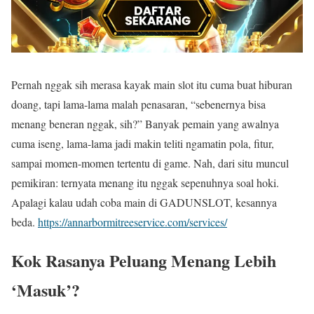
Pernah nggak sih merasa kayak main slot itu cuma buat hiburan
doang, tapi lama-lama malah penasaran, “sebenernya bisa
menang beneran nggak, sih?” Banyak pemain yang awalnya
cuma iseng, lama-lama jadi makin teliti ngamatin pola, fitur,
sampai momen-momen tertentu di game. Nah, dari situ muncul
pemikiran: ternyata menang itu nggak sepenuhnya soal hoki.
Apalagi kalau udah coba main di GADUNSLOT, kesannya
beda.
https://annarbormitreeservice.com/services/
Kok Rasanya Peluang Menang Lebih
‘Masuk’?