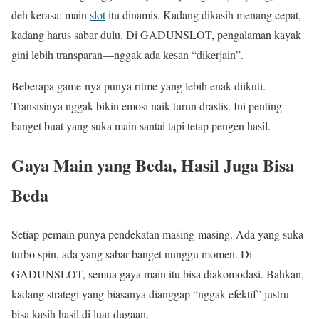
deh kerasa: main
slot
itu dinamis. Kadang dikasih menang cepat,
kadang harus sabar dulu. Di GADUNSLOT, pengalaman kayak
gini lebih transparan—nggak ada kesan “dikerjain”.
Beberapa game-nya punya ritme yang lebih enak diikuti.
Transisinya nggak bikin emosi naik turun drastis. Ini penting
banget buat yang suka main santai tapi tetap pengen hasil.
Gaya Main yang Beda, Hasil Juga Bisa
Beda
Setiap pemain punya pendekatan masing-masing. Ada yang suka
turbo spin, ada yang sabar banget nunggu momen. Di
GADUNSLOT, semua gaya main itu bisa diakomodasi. Bahkan,
kadang strategi yang biasanya dianggap “nggak efektif” justru
bisa kasih hasil di luar dugaan.