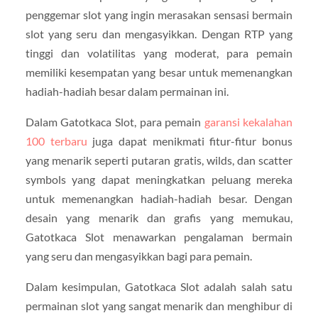
penggemar slot yang ingin merasakan sensasi bermain
slot yang seru dan mengasyikkan. Dengan RTP yang
tinggi dan volatilitas yang moderat, para pemain
memiliki kesempatan yang besar untuk memenangkan
hadiah-hadiah besar dalam permainan ini.
Dalam Gatotkaca Slot, para pemain
garansi kekalahan
100 terbaru
juga dapat menikmati fitur-fitur bonus
yang menarik seperti putaran gratis, wilds, dan scatter
symbols yang dapat meningkatkan peluang mereka
untuk memenangkan hadiah-hadiah besar. Dengan
desain yang menarik dan grafis yang memukau,
Gatotkaca Slot menawarkan pengalaman bermain
yang seru dan mengasyikkan bagi para pemain.
Dalam kesimpulan, Gatotkaca Slot adalah salah satu
permainan slot yang sangat menarik dan menghibur di