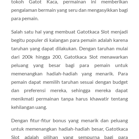
tokoh Gatot Kaca, permainan ini memberikan
pengalaman bermain yang seru dan mengasyikkan bagi
para pemain.
Salah satu hal yang membuat Gatotkaca Slot menjadi
begitu populer di kalangan para pemain adalah karena
taruhan yang dapat dilakukan. Dengan taruhan mulai
dari 200k hingga 200, Gatotkaca Slot menawarkan
peluang yang besar bagi para pemain untuk
memenangkan hadiah-hadiah yang menarik. Para
pemain dapat memilih taruhan sesuai dengan budget
dan preferensi mereka, sehingga mereka dapat
menikmati permainan tanpa harus khawatir tentang
kehilangan uang.
Dengan fitur-fitur bonus yang menarik dan peluang
untuk memenangkan hadiah-hadiah besar, Gatotkaca
Slot adalah pilihan yang sempurna bagi para