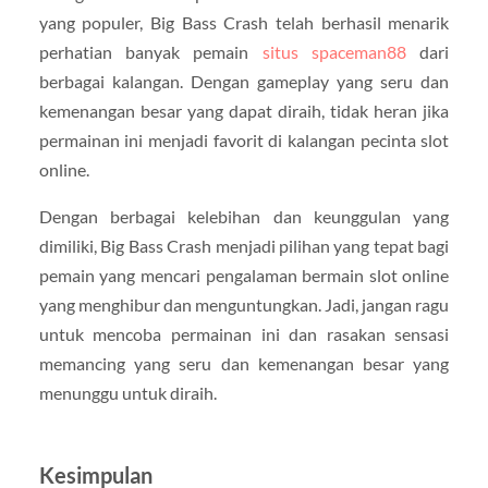
yang populer, Big Bass Crash telah berhasil menarik
perhatian banyak pemain
situs spaceman88
dari
berbagai kalangan. Dengan gameplay yang seru dan
kemenangan besar yang dapat diraih, tidak heran jika
permainan ini menjadi favorit di kalangan pecinta slot
online.
Dengan berbagai kelebihan dan keunggulan yang
dimiliki, Big Bass Crash menjadi pilihan yang tepat bagi
pemain yang mencari pengalaman bermain slot online
yang menghibur dan menguntungkan. Jadi, jangan ragu
untuk mencoba permainan ini dan rasakan sensasi
memancing yang seru dan kemenangan besar yang
menunggu untuk diraih.
Kesimpulan