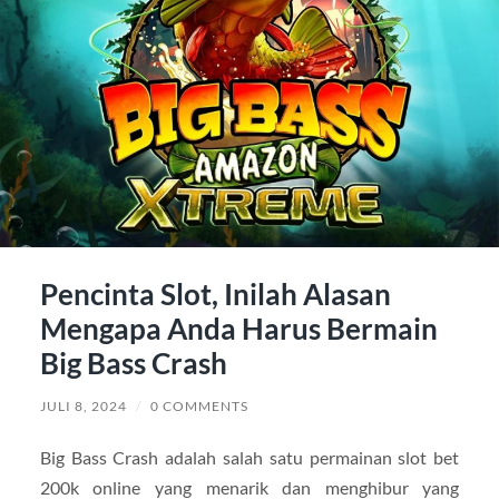
Pencinta Slot, Inilah Alasan
Mengapa Anda Harus Bermain
Big Bass Crash
JULI 8, 2024
/
0 COMMENTS
Big Bass Crash adalah salah satu permainan slot bet
200k online yang menarik dan menghibur yang