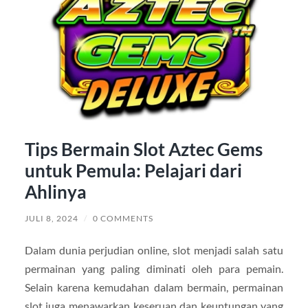
Tips Bermain Slot Aztec Gems
untuk Pemula: Pelajari dari
Ahlinya
JULI 8, 2024
/
0 COMMENTS
Dalam dunia perjudian online, slot menjadi salah satu
permainan yang paling diminati oleh para pemain.
Selain karena kemudahan dalam bermain, permainan
slot juga menawarkan keseruan dan keuntungan yang