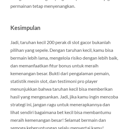
permainan tetap menyenangkan.
Kesimpulan
Jadi, taruhan kecil 200 perak di slot gacor bukanlah
pilihan yang sepele. Dengan taruhan kecil, kamu bisa
bermain lebih lama, mengelola risiko dengan lebih baik,
dan memanfaatkan fitur bonus untuk meraih
kemenangan besar. Bukti dari pengalaman pemain,
statistik mesin slot, dan testimoni pro player
menunjukkan bahwa taruhan kecil bisa memberikan
hasil yang mengesankan. Jadi, jika kamu ingin mencoba
strategi ini, jangan ragu untuk menerapkannya dan
lihat sendiri bagaimana bet kecil bisa membantumu
meraih kemenangan besar! Selamat bermain dan
semoga keberuntungan selalu menyertai kamu!