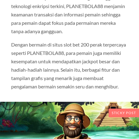
teknologi enkripsi terkini, PLANETBOLA88 menjamin
keamanan transaksi dan informasi pemain sehingga
para pemain dapat fokus pada permainan mereka
tanpa adanya gangguan.
Dengan bermain di situs slot bet 200 perak terpercaya
seperti PLANETBOLA88, para pemain juga memiliki
kesempatan untuk mendapatkan jackpot besar dan
hadiah-hadiah lainnya. Selain itu, berbagai fitur dan
tampilan grafis yang menarik juga membuat
pengalaman bermain semakin seru dan menghibur.
STICKY POST