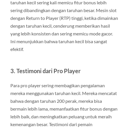
taruhan kecil sering kali memicu fitur bonus lebih
sering dibandingkan dengan taruhan besar. Mesin slot
dengan Return to Player (RTP) tinggi, ketika dimainkan
dengan taruhan kecil, cenderung memberikan hasil
yang lebih konsisten dan sering memicu mode gacor.
Ini menunjukkan bahwa taruhan kecil bisa sangat
efektif.
3.
Testimoni dari Pro Player
Para pro player sering membagikan pengalaman
mereka menggunakan taruhan kecil. Mereka mencatat
bahwa dengan taruhan 200 perak, mereka bisa
bermain lebih lama, memanfaatkan fitur bonus dengan
lebih baik, dan meningkatkan peluang untuk meraih
kemenangan besar. Testimoni dari pemain