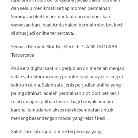
dan selalu menikmati setiap momen permainan.
Semoga artikel ini bermanfaat dan memberikan
wawasan baru bagi Anda dalam bermain slot bet kecil
di situs judi online terpercaya.
Sensasi Bermain Slot Bet Kecil di PLANETBOLA88
Terpercaya
Pada era digital saat ini, perjudian online telah menjadi
salah satu hiburan yang populer bagi banyak orang di
seluruh dunia. Salah satu jenis perjudian online yang
paling diminati adalah permainan slot. Slot bet kecil
telah menjadi pilihan favorit bagi banyak pemain
karena kemudahan akses dan kesempatan untuk
menang besar dengan modal yang relatif kecil.
Salah satu situs judi online terpercaya yang