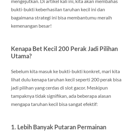
mengejutkan. Di artikel kali ini, kita akan membahas
bukti-bukti keberhasilan taruhan kecil ini dan
bagaimana strategi ini bisa membantumu meraih
kemenangan besar!
Kenapa Bet Kecil 200 Perak Jadi Pilihan
Utama?
Sebelum kita masuk ke bukti-bukti konkret, mari kita
lihat dulu kenapa taruhan kecil seperti 200 perak bisa
jadi pilihan yang cerdas di slot gacor. Meskipun
tampaknya tidak signifikan, ada beberapa alasan
mengapa taruhan kecil bisa sangat efektif:
1.
Lebih Banyak Putaran Permainan