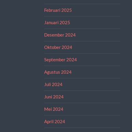
Februari 2025
Januari 2025
Desember 2024
Oktober 2024
September 2024
Agustus 2024
Juli 2024
Juni 2024
Mei 2024
April 2024