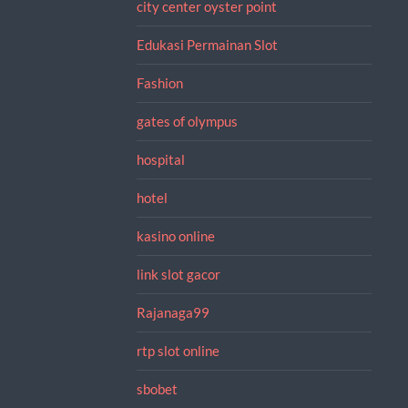
city center oyster point
Edukasi Permainan Slot
Fashion
gates of olympus
hospital
hotel
kasino online
link slot gacor
Rajanaga99
rtp slot online
sbobet