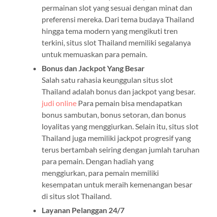
permainan slot yang sesuai dengan minat dan
preferensi mereka. Dari tema budaya Thailand
hingga tema modern yang mengikuti tren
terkini, situs slot Thailand memiliki segalanya
untuk memuaskan para pemain.
Bonus dan Jackpot Yang Besar
Salah satu rahasia keunggulan situs slot
Thailand adalah bonus dan jackpot yang besar.
judi online
Para pemain bisa mendapatkan
bonus sambutan, bonus setoran, dan bonus
loyalitas yang menggiurkan. Selain itu, situs slot
Thailand juga memiliki jackpot progresif yang
terus bertambah seiring dengan jumlah taruhan
para pemain. Dengan hadiah yang
menggiurkan, para pemain memiliki
kesempatan untuk meraih kemenangan besar
di situs slot Thailand.
Layanan Pelanggan 24/7