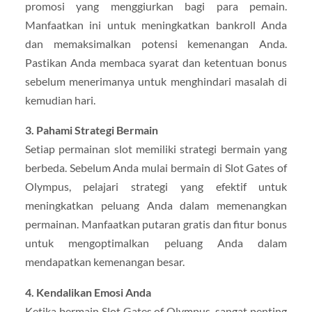
promosi yang menggiurkan bagi para pemain.
Manfaatkan ini untuk meningkatkan bankroll Anda
dan memaksimalkan potensi kemenangan Anda.
Pastikan Anda membaca syarat dan ketentuan bonus
sebelum menerimanya untuk menghindari masalah di
kemudian hari.
3. Pahami Strategi Bermain
Setiap permainan slot memiliki strategi bermain yang
berbeda. Sebelum Anda mulai bermain di Slot Gates of
Olympus, pelajari strategi yang efektif untuk
meningkatkan peluang Anda dalam memenangkan
permainan. Manfaatkan putaran gratis dan fitur bonus
untuk mengoptimalkan peluang Anda dalam
mendapatkan kemenangan besar.
4. Kendalikan Emosi Anda
Ketika bermain Slot Gates of Olympus, sangat penting