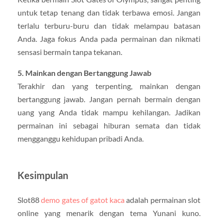
untuk tetap tenang dan tidak terbawa emosi. Jangan
terlalu terburu-buru dan tidak melampau batasan
Anda. Jaga fokus Anda pada permainan dan nikmati
sensasi bermain tanpa tekanan.
5. Mainkan dengan Bertanggung Jawab
Terakhir dan yang terpenting, mainkan dengan
bertanggung jawab. Jangan pernah bermain dengan
uang yang Anda tidak mampu kehilangan. Jadikan
permainan ini sebagai hiburan semata dan tidak
mengganggu kehidupan pribadi Anda.
Kesimpulan
Slot88
demo gates of gatot kaca
adalah permainan slot
online yang menarik dengan tema Yunani kuno.