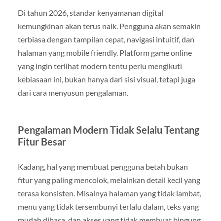
Di tahun 2026, standar kenyamanan digital
kemungkinan akan terus naik. Pengguna akan semakin
terbiasa dengan tampilan cepat, navigasi intuitif, dan
halaman yang mobile friendly. Platform game online
yang ingin terlihat modern tentu perlu mengikuti
kebiasaan ini, bukan hanya dari sisi visual, tetapi juga
dari cara menyusun pengalaman.
Pengalaman Modern Tidak Selalu Tentang
Fitur Besar
Kadang, hal yang membuat pengguna betah bukan
fitur yang paling mencolok, melainkan detail kecil yang
terasa konsisten. Misalnya halaman yang tidak lambat,
menu yang tidak tersembunyi terlalu dalam, teks yang
mudah dibaca, dan akses yang tidak membuat bingung.