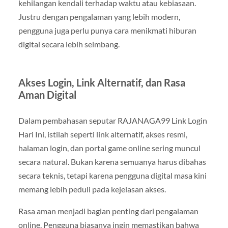
kehilangan kendali terhadap waktu atau kebiasaan.
Justru dengan pengalaman yang lebih modern,
pengguna juga perlu punya cara menikmati hiburan
digital secara lebih seimbang.
Akses Login, Link Alternatif, dan Rasa
Aman Digital
Dalam pembahasan seputar RAJANAGA99 Link Login
Hari Ini, istilah seperti link alternatif, akses resmi,
halaman login, dan portal game online sering muncul
secara natural. Bukan karena semuanya harus dibahas
secara teknis, tetapi karena pengguna digital masa kini
memang lebih peduli pada kejelasan akses.
Rasa aman menjadi bagian penting dari pengalaman
online. Pengguna biasanya ingin memastikan bahwa