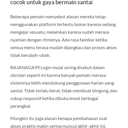
cocok untuk gaya bermain santai
Beberapa pemain menyebut alasan mereka tetap
menggunakan platform tertentu bukan karena sedang
mengejar sesuatu, melainkan karena sudah merasa
nyaman dengan ritmenya. Ada rasa familiar ketika
semua menu terasa mudah dijangkau dan proses akses
tidak berubah-ubah.
RAJANAGA99 Login mulai sering disebut dalam
obrolan seperti ini karena banyak pemain merasa
sistemnya lebih mendukung penggunaan harian yang
santai. Tidak terlalu berat, tidak membuat bingung, dan
cukup responsif ketika dibuka lewat berbagai
perangkat.
Mungkin itu juga alasan kenapa pembahasan soal
akses praktis makin sering muncul akhir-akhir ini.