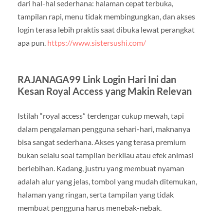
dari hal-hal sederhana: halaman cepat terbuka,
tampilan rapi, menu tidak membingungkan, dan akses
login terasa lebih praktis saat dibuka lewat perangkat
apa pun.
https://www.sistersushi.com/
RAJANAGA99 Link Login Hari Ini dan
Kesan Royal Access yang Makin Relevan
Istilah “royal access” terdengar cukup mewah, tapi
dalam pengalaman pengguna sehari-hari, maknanya
bisa sangat sederhana. Akses yang terasa premium
bukan selalu soal tampilan berkilau atau efek animasi
berlebihan. Kadang, justru yang membuat nyaman
adalah alur yang jelas, tombol yang mudah ditemukan,
halaman yang ringan, serta tampilan yang tidak
membuat pengguna harus menebak-nebak.