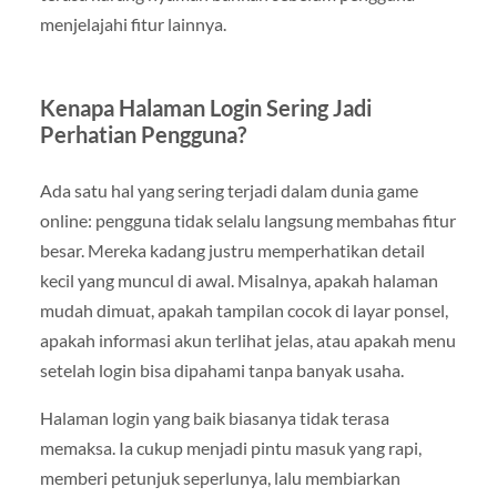
menjelajahi fitur lainnya.
Kenapa Halaman Login Sering Jadi
Perhatian Pengguna?
Ada satu hal yang sering terjadi dalam dunia game
online: pengguna tidak selalu langsung membahas fitur
besar. Mereka kadang justru memperhatikan detail
kecil yang muncul di awal. Misalnya, apakah halaman
mudah dimuat, apakah tampilan cocok di layar ponsel,
apakah informasi akun terlihat jelas, atau apakah menu
setelah login bisa dipahami tanpa banyak usaha.
Halaman login yang baik biasanya tidak terasa
memaksa. Ia cukup menjadi pintu masuk yang rapi,
memberi petunjuk seperlunya, lalu membiarkan