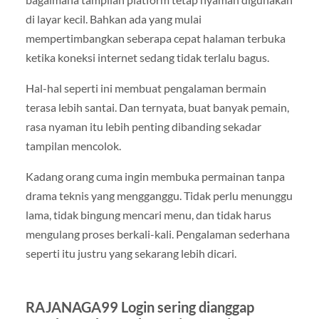
di layar kecil. Bahkan ada yang mulai
mempertimbangkan seberapa cepat halaman terbuka
ketika koneksi internet sedang tidak terlalu bagus.
Hal-hal seperti ini membuat pengalaman bermain
terasa lebih santai. Dan ternyata, buat banyak pemain,
rasa nyaman itu lebih penting dibanding sekadar
tampilan mencolok.
Kadang orang cuma ingin membuka permainan tanpa
drama teknis yang mengganggu. Tidak perlu menunggu
lama, tidak bingung mencari menu, dan tidak harus
mengulang proses berkali-kali. Pengalaman sederhana
seperti itu justru yang sekarang lebih dicari.
RAJANAGA99 Login sering dianggap