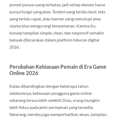
ponsel punya ruang terbatas, jadi setiap elemen harus
punya fungsi yang jelas. Tombol yang terlalu kecil, teks
yang terlalu rapat, atau banner yang menutupi area
utama bisa mengurangi kenyamanan. Karena itu,
konsep tampilan simple, clean, dan responsif semakin
banyak dibicarakan dalam platform hiburan digital
2026.
Perubahan Kebiasaan Pemain di Era Game
Online 2026
Kalau dibandingkan dengan beberapa tahun
sebelumnya, kebiasaan pengguna game online
sekarang terasa lebih selektif. Dulu, orang mungkin
lebih fokus pada jenis permainan yang tersedia.
Sekarang, mereka juga memperhatikan akses, tampilan,