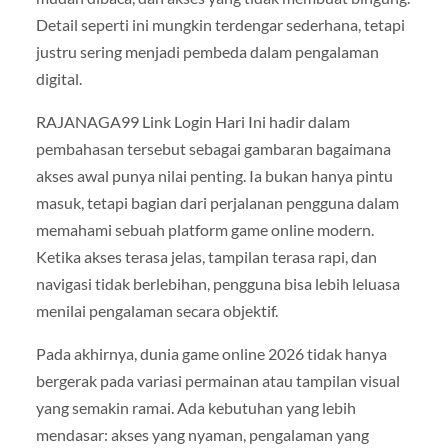
Detail seperti ini mungkin terdengar sederhana, tetapi
justru sering menjadi pembeda dalam pengalaman
digital.
RAJANAGA99 Link Login Hari Ini hadir dalam
pembahasan tersebut sebagai gambaran bagaimana
akses awal punya nilai penting. Ia bukan hanya pintu
masuk, tetapi bagian dari perjalanan pengguna dalam
memahami sebuah platform game online modern.
Ketika akses terasa jelas, tampilan terasa rapi, dan
navigasi tidak berlebihan, pengguna bisa lebih leluasa
menilai pengalaman secara objektif.
Pada akhirnya, dunia game online 2026 tidak hanya
bergerak pada variasi permainan atau tampilan visual
yang semakin ramai. Ada kebutuhan yang lebih
mendasar: akses yang nyaman, pengalaman yang