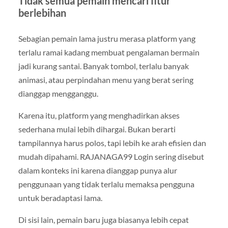
Tidak semua pemain mencari fitur
berlebihan
Sebagian pemain lama justru merasa platform yang
terlalu ramai kadang membuat pengalaman bermain
jadi kurang santai. Banyak tombol, terlalu banyak
animasi, atau perpindahan menu yang berat sering
dianggap mengganggu.
Karena itu, platform yang menghadirkan akses
sederhana mulai lebih dihargai. Bukan berarti
tampilannya harus polos, tapi lebih ke arah efisien dan
mudah dipahami. RAJANAGA99 Login sering disebut
dalam konteks ini karena dianggap punya alur
penggunaan yang tidak terlalu memaksa pengguna
untuk beradaptasi lama.
Di sisi lain, pemain baru juga biasanya lebih cepat