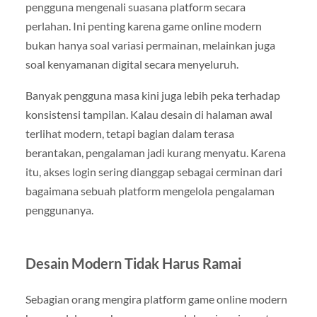
pengguna mengenali suasana platform secara
perlahan. Ini penting karena game online modern
bukan hanya soal variasi permainan, melainkan juga
soal kenyamanan digital secara menyeluruh.
Banyak pengguna masa kini juga lebih peka terhadap
konsistensi tampilan. Kalau desain di halaman awal
terlihat modern, tetapi bagian dalam terasa
berantakan, pengalaman jadi kurang menyatu. Karena
itu, akses login sering dianggap sebagai cerminan dari
bagaimana sebuah platform mengelola pengalaman
penggunanya.
Desain Modern Tidak Harus Ramai
Sebagian orang mengira platform game online modern