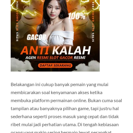
Belakangan ini cukup banyak pemain yang mulai
membicarakan soal kenyamanan akses ketika
membuka platform permainan online. Bukan cuma soal
tampilan atau banyaknya pilihan game, tapi justru hal
sederhana seperti proses masuk yang cepat dan tidak
ribet mulai jadi perhatian utama. Di tengah kebiasaan
orang yang makin sering bermain lewat perangkat