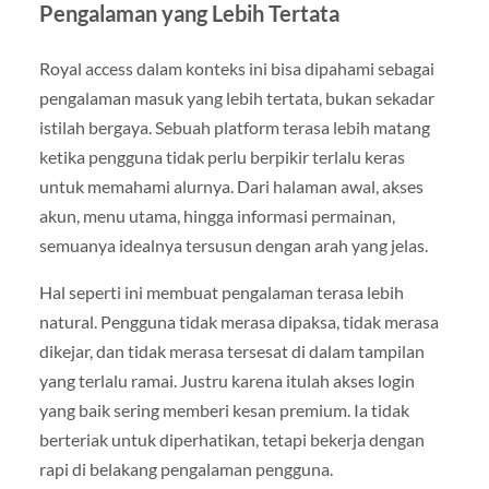
Pengalaman yang Lebih Tertata
Royal access dalam konteks ini bisa dipahami sebagai
pengalaman masuk yang lebih tertata, bukan sekadar
istilah bergaya. Sebuah platform terasa lebih matang
ketika pengguna tidak perlu berpikir terlalu keras
untuk memahami alurnya. Dari halaman awal, akses
akun, menu utama, hingga informasi permainan,
semuanya idealnya tersusun dengan arah yang jelas.
Hal seperti ini membuat pengalaman terasa lebih
natural. Pengguna tidak merasa dipaksa, tidak merasa
dikejar, dan tidak merasa tersesat di dalam tampilan
yang terlalu ramai. Justru karena itulah akses login
yang baik sering memberi kesan premium. Ia tidak
berteriak untuk diperhatikan, tetapi bekerja dengan
rapi di belakang pengalaman pengguna.