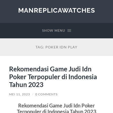
MANREPLICAWATCHES
SHOW MENU
TAG:
POKER IDN PLAY
Rekomendasi Game Judi Idn
Poker Terpopuler di Indonesia
Tahun 2023
MEI 11, 2023
/
0 COMMENTS
Rekomendasi Game Judi Idn Poker
Terpopuler di Indonesia Tahun 2023