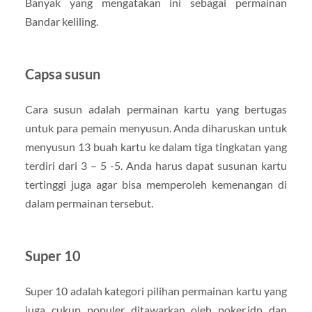
Banyak yang mengatakan ini sebagai permainan
Bandar keliling.
Capsa susun
Cara susun adalah permainan kartu yang bertugas
untuk para pemain menyusun. Anda diharuskan untuk
menyusun 13 buah kartu ke dalam tiga tingkatan yang
terdiri dari 3 – 5 -5. Anda harus dapat susunan kartu
tertinggi juga agar bisa memperoleh kemenangan di
dalam permainan tersebut.
Super 10
Super 10 adalah kategori pilihan permainan kartu yang
juga cukup populer ditawarkan oleh poker.idn dan