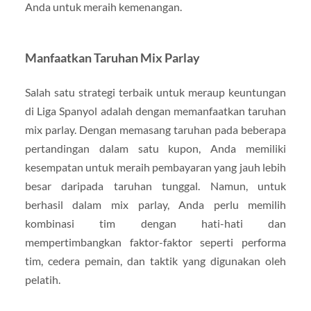
Anda untuk meraih kemenangan.
Manfaatkan Taruhan Mix Parlay
Salah satu strategi terbaik untuk meraup keuntungan
di Liga Spanyol adalah dengan memanfaatkan taruhan
mix parlay. Dengan memasang taruhan pada beberapa
pertandingan dalam satu kupon, Anda memiliki
kesempatan untuk meraih pembayaran yang jauh lebih
besar daripada taruhan tunggal. Namun, untuk
berhasil dalam mix parlay, Anda perlu memilih
kombinasi tim dengan hati-hati dan
mempertimbangkan faktor-faktor seperti performa
tim, cedera pemain, dan taktik yang digunakan oleh
pelatih.