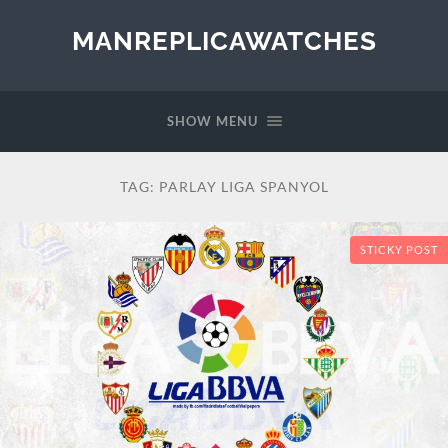
MANREPLICAWATCHES
SHOW MENU
TAG:
PARLAY LIGA SPANYOL
STICKY POST