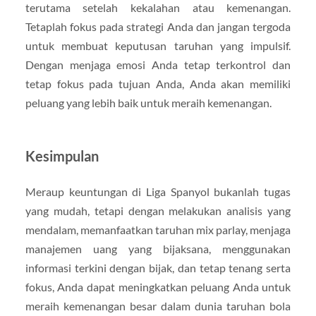
terutama setelah kekalahan atau kemenangan.
Tetaplah fokus pada strategi Anda dan jangan tergoda
untuk membuat keputusan taruhan yang impulsif.
Dengan menjaga emosi Anda tetap terkontrol dan
tetap fokus pada tujuan Anda, Anda akan memiliki
peluang yang lebih baik untuk meraih kemenangan.
Kesimpulan
Meraup keuntungan di Liga Spanyol bukanlah tugas
yang mudah, tetapi dengan melakukan analisis yang
mendalam, memanfaatkan taruhan mix parlay, menjaga
manajemen uang yang bijaksana, menggunakan
informasi terkini dengan bijak, dan tetap tenang serta
fokus, Anda dapat meningkatkan peluang Anda untuk
meraih kemenangan besar dalam dunia taruhan bola