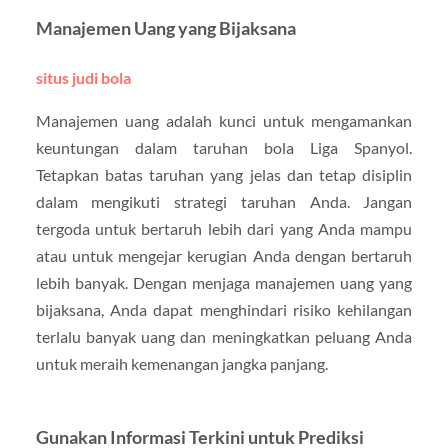
Manajemen Uang yang Bijaksana
situs judi bola
Manajemen uang adalah kunci untuk mengamankan
keuntungan dalam taruhan bola Liga Spanyol.
Tetapkan batas taruhan yang jelas dan tetap disiplin
dalam mengikuti strategi taruhan Anda. Jangan
tergoda untuk bertaruh lebih dari yang Anda mampu
atau untuk mengejar kerugian Anda dengan bertaruh
lebih banyak. Dengan menjaga manajemen uang yang
bijaksana, Anda dapat menghindari risiko kehilangan
terlalu banyak uang dan meningkatkan peluang Anda
untuk meraih kemenangan jangka panjang.
Gunakan Informasi Terkini untuk Prediksi