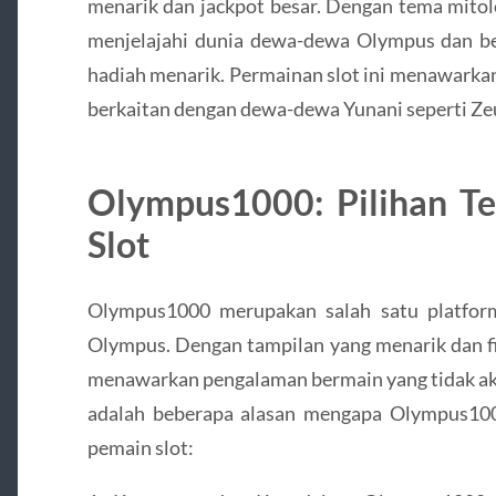
menarik dan jackpot besar. Dengan tema mitol
menjelajahi dunia dewa-dewa Olympus dan b
hadiah menarik. Permainan slot ini menawarka
berkaitan dengan dewa-dewa Yunani seperti Zeus
Olympus1000: Pilihan T
Slot
Olympus1000 merupakan salah satu platform
Olympus. Dengan tampilan yang menarik dan fi
menawarkan pengalaman bermain yang tidak aka
adalah beberapa alasan mengapa Olympus1000
pemain slot: