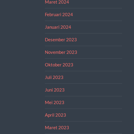
Maret 2024
Februari 2024
Januari 2024
Desember 2023
November 2023
Oktober 2023
Juli 2023
Juni 2023
Mei 2023
April 2023
Maret 2023