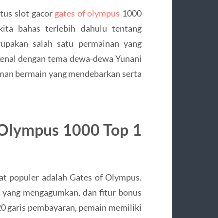
tus slot gacor
gates of olympus
1000
ita bahas terlebih dahulu tentang
upakan salah satu permainan yang
ikenal dengan tema dewa-dewa Yunani
aman bermain yang mendebarkan serta
f Olympus 1000 Top 1
at populer adalah Gates of Olympus.
a yang mengagumkan, dan fitur bonus
0 garis pembayaran, pemain memiliki