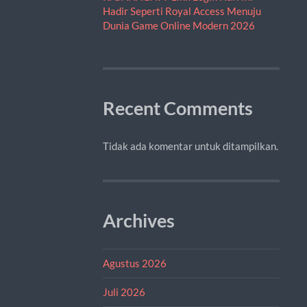
Hadir Seperti Royal Access Menuju
Dunia Game Online Modern 2026
Recent Comments
Tidak ada komentar untuk ditampilkan.
Archives
Agustus 2026
Juli 2026