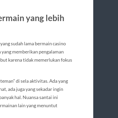
ermain yang lebih
 yang sudah lama bermain casino
an yang memberikan pengalaman
sebut karena tidak memerlukan fokus
eman” di sela aktivitas. Ada yang
t, ada juga yang sekadar ingin
nyak hal. Nuansa santai ini
rmainan lain yang menuntut