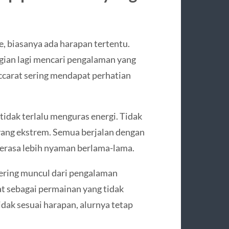
, biasanya ada harapan tertentu.
gian lagi mencari pengalaman yang
accarat sering mendapat perhatian
idak terlalu menguras energi. Tidak
yang ekstrem. Semua berjalan dengan
erasa lebih nyaman berlama-lama.
sering muncul dari pengalaman
t sebagai permainan yang tidak
idak sesuai harapan, alurnya tetap