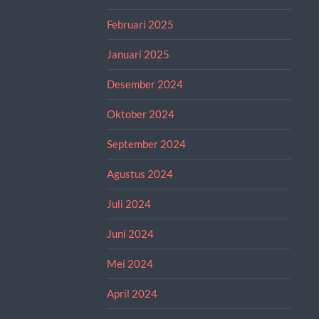
Februari 2025
Januari 2025
Desember 2024
Oktober 2024
September 2024
Agustus 2024
Juli 2024
Juni 2024
Mei 2024
April 2024