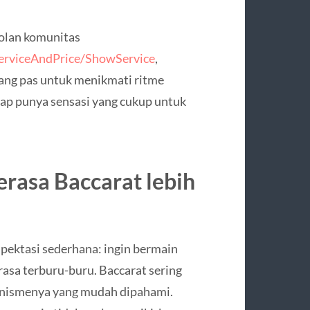
rolan komunitas
erviceAndPrice/ShowService
,
yang pas untuk menikmati ritme
etap punya sensasi yang cukup untuk
rasa Baccarat lebih
pektasi sederhana: ingin bermain
rasa terburu-buru. Baccarat sering
anismenya yang mudah dipahami.