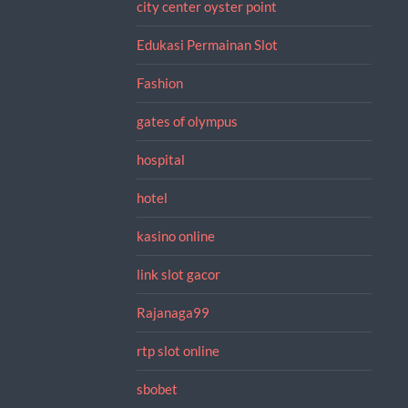
city center oyster point
Edukasi Permainan Slot
Fashion
gates of olympus
hospital
hotel
kasino online
link slot gacor
Rajanaga99
rtp slot online
sbobet