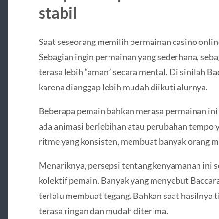
stabil
Saat seseorang memilih permainan casino online
Sebagian ingin permainan yang sederhana, seba
terasa lebih “aman” secara mental. Di sinilah B
karena dianggap lebih mudah diikuti alurnya.
Beberapa pemain bahkan merasa permainan ini t
ada animasi berlebihan atau perubahan tempo 
ritme yang konsisten, membuat banyak orang m
Menariknya, persepsi tentang kenyamanan ini 
kolektif pemain. Banyak yang menyebut Baccara
terlalu membuat tegang. Bahkan saat hasilnya t
terasa ringan dan mudah diterima.