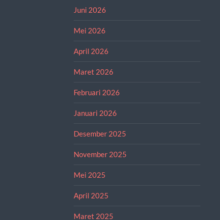
Juni 2026
Mei 2026
April 2026
Maret 2026
Februari 2026
Januari 2026
Desember 2025
November 2025
Mei 2025
April 2025
Maret 2025