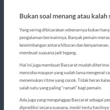
Bukan soal menang atau kalah
Yang sering dibicarakan sebenarnya bukan hanya
pengalaman bermainnya. Banyak pemain meras
keseimbangan antara hiburan dan kenyamanan. P
membuat suasana jadi tegang.
Hal ini juga membuat Baccarat mudah diterima 
mencoba maupun yang sudah lama mengenal cas
menemukan ritme yang cocok. Tidak heran kalau
salah satu yang paling “ramah” bagi pemain.
Ada juga yang menganggap Baccarat sebagai per
diprediksi secara suasana, meski tentu hasilnya t