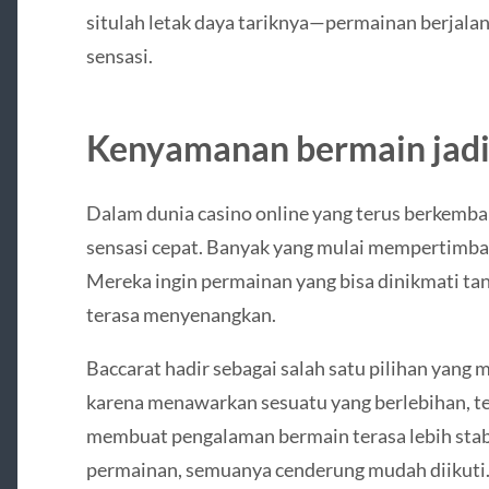
situlah letak daya tariknya—permainan berjala
sensasi.
Kenyamanan bermain jadi
Dalam dunia casino online yang terus berkemba
sensasi cepat. Banyak yang mulai mempertimb
Mereka ingin permainan yang bisa dinikmati ta
terasa menyenangkan.
Baccarat hadir sebagai salah satu pilihan yan
karena menawarkan sesuatu yang berlebihan, te
membuat pengalaman bermain terasa lebih stabil
permainan, semuanya cenderung mudah diikuti