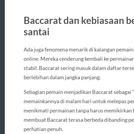
Baccarat dan kebiasaan b
santai
Ada juga fenomena menarik di kalangan pemain
online. Mereka cenderung kembali ke permain
stabil. Baccarat sering masuk dalam daftar ter
berlebihan dalam jangka panjang.
Sebagian pemain menjadikan Baccarat sebagai “t
memainkannya di malam hari untuk melepas pena
menikmati permainan tanpa harus memikirkan ba
membuat Baccarat terasa berbeda dibanding pe
perhatian penuh.