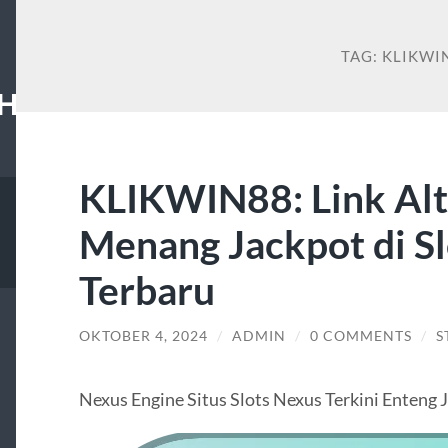
TAG:
KLIKWI
HES
KLIKWIN88: Link Alt
Menang Jackpot di S
Terbaru
OKTOBER 4, 2024
/
ADMIN
/
0 COMMENTS
/
S
Nexus Engine Situs Slots Nexus Terkini Enteng J