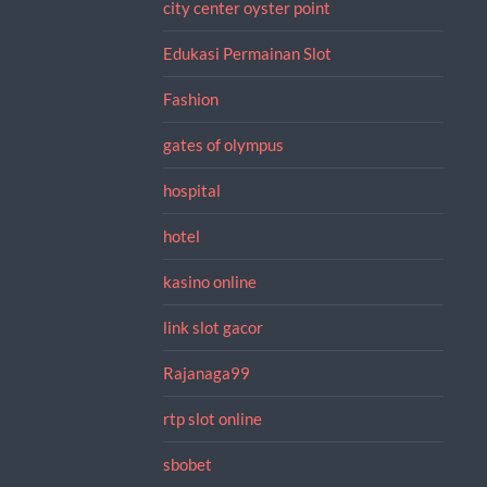
city center oyster point
Edukasi Permainan Slot
Fashion
gates of olympus
hospital
hotel
kasino online
link slot gacor
Rajanaga99
rtp slot online
sbobet