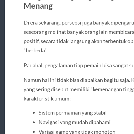
Menang
Di era sekarang, persepsi juga banyak dipengaruh
seseorang melihat banyak orang lain membica
positif, secara tidak langsung akan terbentuk 
“berbeda”.
Padahal, pengalaman tiap pemain bisa sangat su
Namun hal ini tidak bisa diabaikan begitu saja.
yang sering disebut memiliki “kemenangan ting
karakteristik umum:
Sistem permainan yang stabil
Navigasi yang mudah dipahami
Variasi game yang tidak monoton