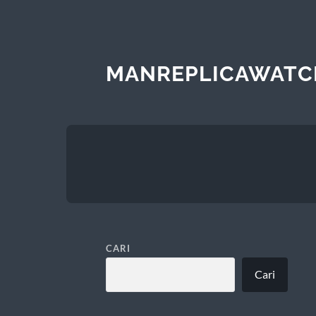
MANREPLICAWATC
CARI
Cari