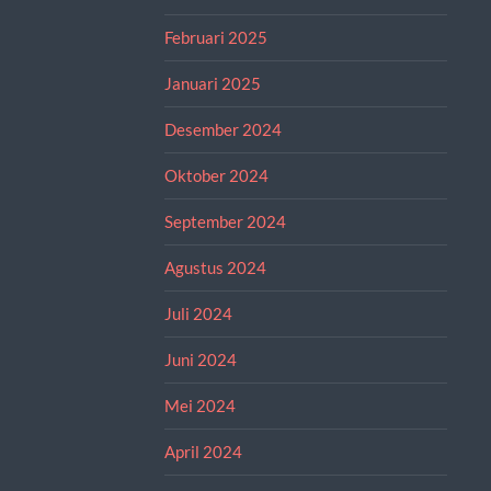
Februari 2025
Januari 2025
Desember 2024
Oktober 2024
September 2024
Agustus 2024
Juli 2024
Juni 2024
Mei 2024
April 2024