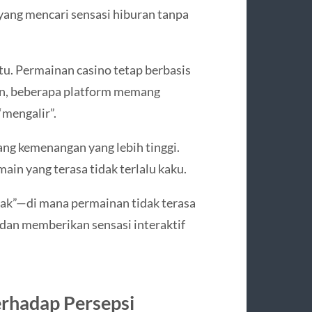
yang mencari sensasi hiburan tanpa
 itu. Permainan casino tetap berbasis
un, beberapa platform memang
“mengalir”.
ang kemenangan yang lebih tinggi.
ain yang terasa tidak terlalu kaku.
ak”—di mana permainan tidak terasa
, dan memberikan sensasi interaktif
erhadap Persepsi