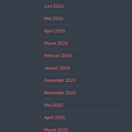
Juni 2026
Mei 2026
April 2026
Maret 2026
Februari 2026
Januari 2026
Desember 2025
November 2025
Mei 2025
April 2025
Maret 2025