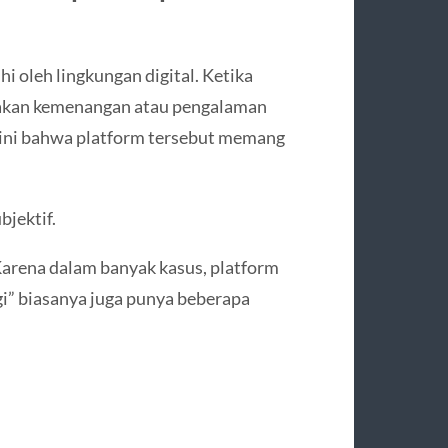
i oleh lingkungan digital. Ketika
rakan kemenangan atau pengalaman
opini bahwa platform tersebut memang
bjektif.
 Karena dalam banyak kasus, platform
gi” biasanya juga punya beberapa