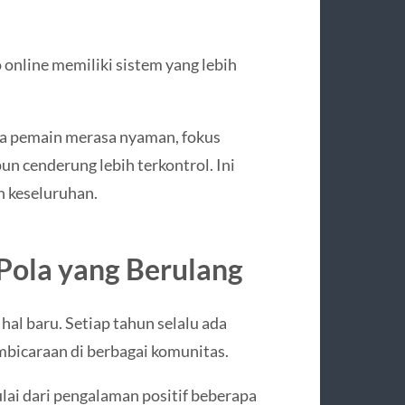
 online memiliki sistem yang lebih
tika pemain merasa nyaman, fokus
un cenderung lebih terkontrol. Ini
 keseluruhan.
 Pola yang Berulang
al baru. Setiap tahun selalu ada
mbicaraan di berbagai komunitas.
ulai dari pengalaman positif beberapa