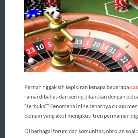
Pernah nggak sih kepikiran kenapa beberapa
cas
ramai dibahas dan sering dikaitkan dengan pel
“terbuka”? Fenomena ini sebenarnya cukup menar
pemain yang aktif mengikuti tren permainan digi
Di berbagai forum dan komunitas, obrolan soal 