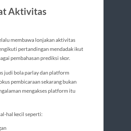
t Aktivitas
elalu membawa lonjakan aktivitas
engikuti pertandingan mendadak ikut
agai pembahasan prediksi skor.
 judi bola parlay dan platform
fokus pembicaraan sekarang bukan
engalaman mengakses platform itu
l-hal kecil seperti:
gan