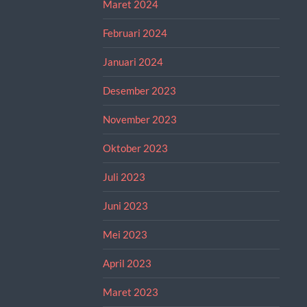
Maret 2024
Februari 2024
Januari 2024
Desember 2023
November 2023
Oktober 2023
Juli 2023
Juni 2023
Mei 2023
April 2023
Maret 2023