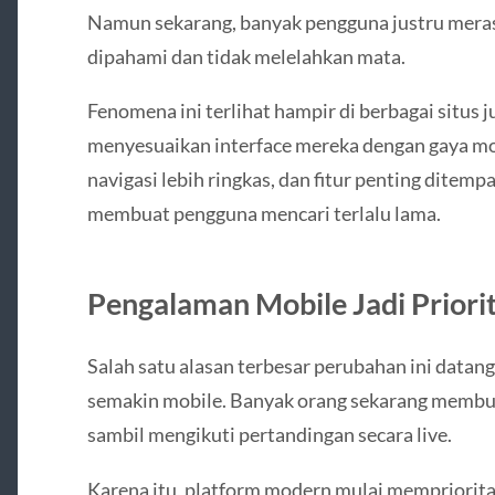
Namun sekarang, banyak pengguna justru meras
dipahami dan tidak melelahkan mata.
Fenomena ini terlihat hampir di berbagai situs j
menyesuaikan interface mereka dengan gaya mo
navigasi lebih ringkas, dan fitur penting ditempa
membuat pengguna mencari terlalu lama.
Pengalaman Mobile Jadi Priori
Salah satu alasan terbesar perubahan ini datan
semakin mobile. Banyak orang sekarang membuk
sambil mengikuti pertandingan secara live.
Karena itu, platform modern mulai mempriorit