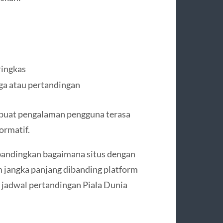
ringkas
ga atau pertandingan
mbuat pengalaman pengguna terasa
formatif.
andingkan bagaimana situs dengan
m jangka panjang dibanding platform
a jadwal pertandingan Piala Dunia