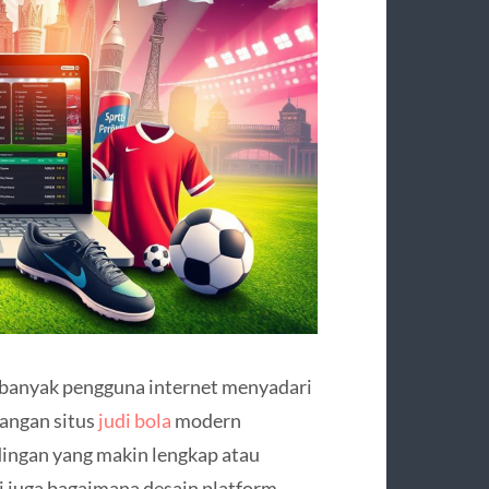
, banyak pengguna internet menyadari
angan situs
judi bola
modern
dingan yang makin lengkap atau
pi juga bagaimana desain platform