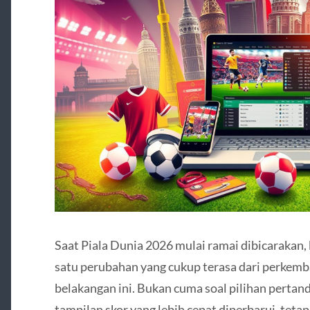
Saat Piala Dunia 2026 mulai ramai dibicarakan
satu perubahan yang cukup terasa dari perkemb
belakangan ini. Bukan cuma soal pilihan pertan
tampilan skor yang lebih cepat diperbarui, teta