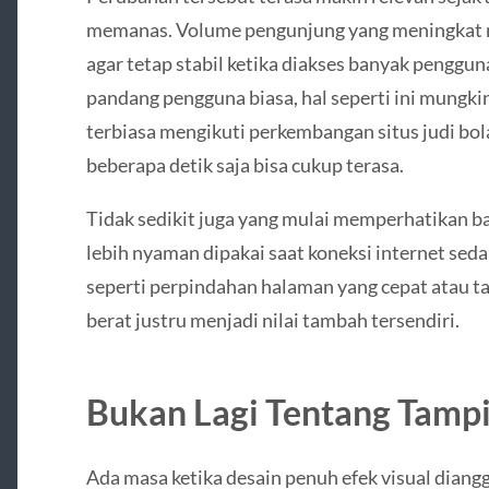
memanas. Volume pengunjung yang meningkat 
agar tetap stabil ketika diakses banyak penggu
pandang pengguna biasa, hal seperti ini mungkin
terbiasa mengikuti perkembangan situs judi bol
beberapa detik saja bisa cukup terasa.
Tidak sedikit juga yang mulai memperhatikan 
lebih nyaman dipakai saat koneksi internet sedang
seperti perpindahan halaman yang cepat atau ta
berat justru menjadi nilai tambah tersendiri.
Bukan Lagi Tentang Tamp
Ada masa ketika desain penuh efek visual diangg