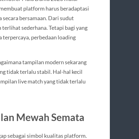
membuat platform harus beradaptasi
na secara bersamaan. Dari sudut
 terlihat sederhana. Tetapi bagi yang
a terpercaya, perbedaan loading
bagaimana tampilan modern sekarang
 tidak terlalu stabil. Hal-hal kecil
mpilan live match yang tidak terlalu
ilan Mewah Semata
ap sebagai simbol kualitas platform.