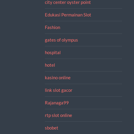
city center oyster point
Edukasi Permainan Slot
Fashion
gates of olympus
hospital
hotel
kasino online
link slot gacor
Rajanaga99
rtp slot online
sbobet