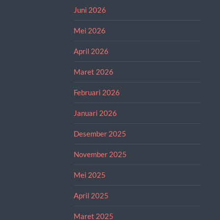
Juni 2026
Mei 2026
April 2026
Maret 2026
Februari 2026
Januari 2026
Desember 2025
November 2025
Mei 2025
April 2025
Maret 2025