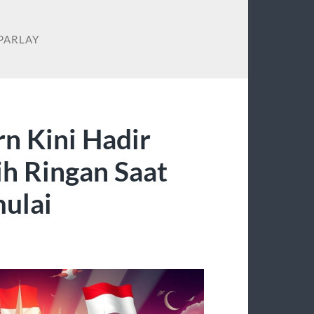
 PARLAY
rn Kini Hadir
h Ringan Saat
ulai