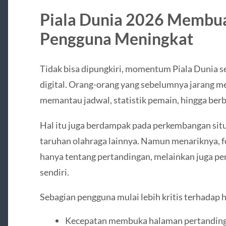
Piala Dunia 2026 Membua
Pengguna Meningkat
Tidak bisa dipungkiri, momentum Piala Dunia s
digital. Orang-orang yang sebelumnya jarang m
memantau jadwal, statistik pemain, hingga berb
Hal itu juga berdampak pada perkembangan situs
taruhan olahraga lainnya. Namun menariknya, 
hanya tentang pertandingan, melainkan juga p
sendiri.
Sebagian pengguna mulai lebih kritis terhadap ha
Kecepatan membuka halaman pertandin