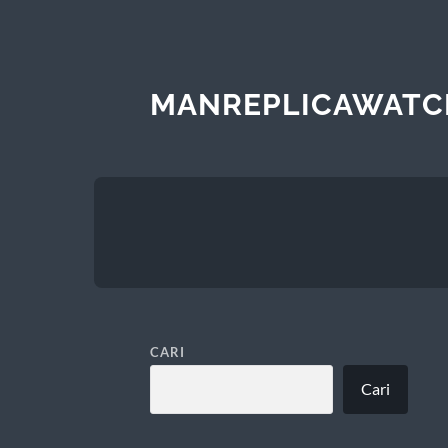
MANREPLICAWATC
CARI
Cari