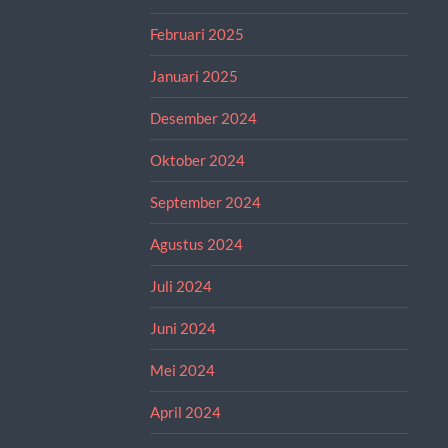
Februari 2025
Januari 2025
Desember 2024
Oktober 2024
September 2024
Agustus 2024
Juli 2024
Juni 2024
Mei 2024
April 2024