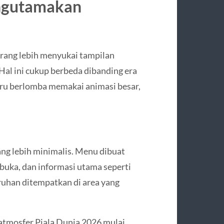
ngutamakan
arang lebih menyukai tampilan
Hal ini cukup berbeda dibanding era
tru berlomba memakai animasi besar,
ang lebih minimalis. Menu dibuat
ibuka, dan informasi utama seperti
aruhan ditempatkan di area yang
 atmosfer Piala Dunia 2026 mulai