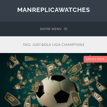
MANREPLICAWATCHES
SHOW MENU
TAG:
JUDI BOLA LIGA CHAMPIONS
STICKY POST