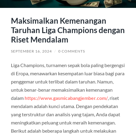
Maksimalkan Kemenangan
Taruhan Liga Champions dengan
Riset Mendalam
SEPTEMBER 16, 2024
/
0 COMMENTS
Liga Champions, turnamen sepak bola paling bergengsi
di Eropa, menawarkan kesempatan luar biasa bagi para
penggemar untuk terlibat dalam taruhan. Namun,
untuk benar-benar memaksimalkan kemenangan
dalam
https://www.gasmicabangjember.com/
, riset
mendalam adalah kunci utama. Dengan pendekatan
yang terstruktur dan analisis yang tajam, Anda dapat
meningkatkan peluang untuk meraih kemenangan.
Berikut adalah beberapa langkah untuk melakukan