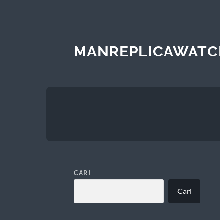
MANREPLICAWATC
CARI
Cari