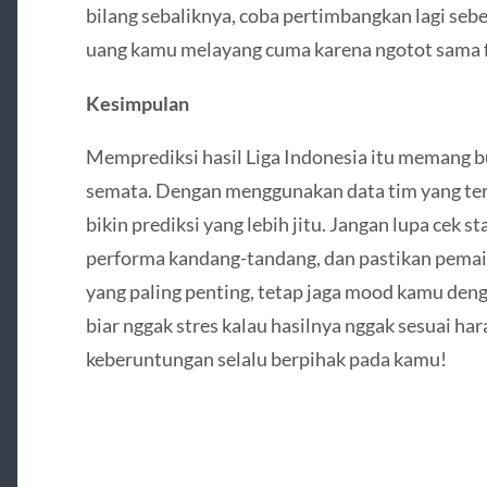
bilang sebaliknya, coba pertimbangkan lagi se
uang kamu melayang cuma karena ngotot sama f
Kesimpulan
Memprediksi hasil Liga Indonesia itu memang b
semata. Dengan menggunakan data tim yang terse
bikin prediksi yang lebih jitu. Jangan lupa cek st
performa kandang-tandang, dan pastikan pemain
yang paling penting, tetap jaga mood kamu deng
biar nggak stres kalau hasilnya nggak sesuai h
keberuntungan selalu berpihak pada kamu!