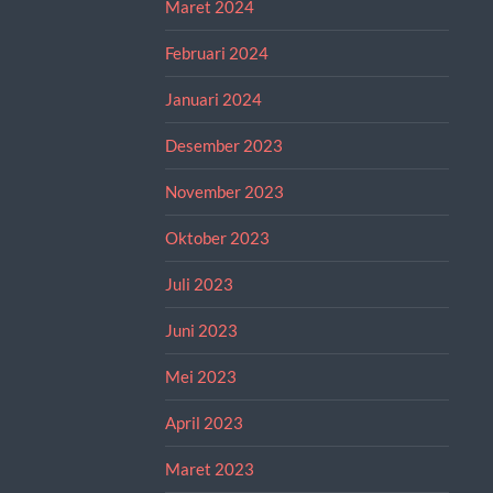
Maret 2024
Februari 2024
Januari 2024
Desember 2023
November 2023
Oktober 2023
Juli 2023
Juni 2023
Mei 2023
April 2023
Maret 2023