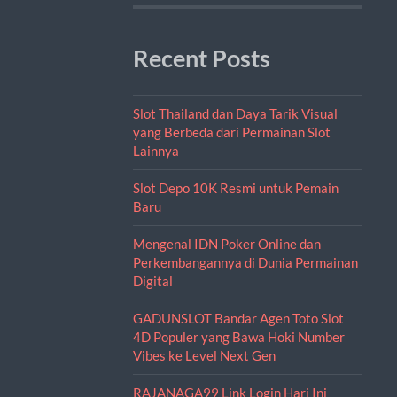
Recent Posts
Slot Thailand dan Daya Tarik Visual
yang Berbeda dari Permainan Slot
Lainnya
Slot Depo 10K Resmi untuk Pemain
Baru
Mengenal IDN Poker Online dan
Perkembangannya di Dunia Permainan
Digital
GADUNSLOT Bandar Agen Toto Slot
4D Populer yang Bawa Hoki Number
Vibes ke Level Next Gen
RAJANAGA99 Link Login Hari Ini