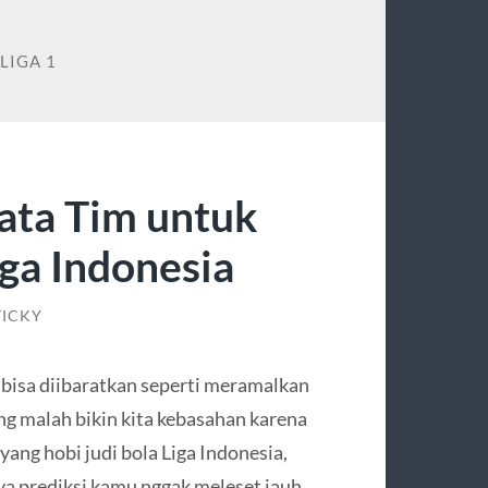
LIGA 1
ata Tim untuk
ga Indonesia
TICKY
 bisa diibaratkan seperti meramalkan
ng malah bikin kita kebasahan karena
yang hobi judi bola Liga Indonesia,
a prediksi kamu nggak meleset jauh.