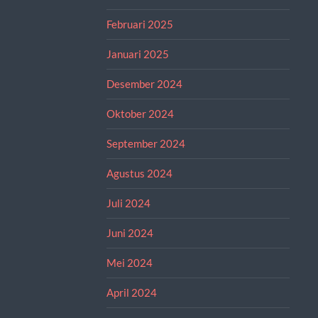
Februari 2025
Januari 2025
Desember 2024
Oktober 2024
September 2024
Agustus 2024
Juli 2024
Juni 2024
Mei 2024
April 2024