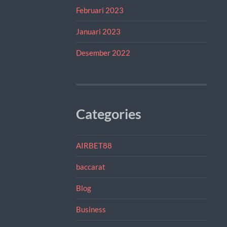
Februari 2023
Januari 2023
Desember 2022
Categories
AIRBET88
baccarat
Blog
Business