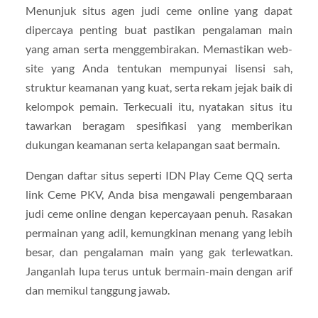
Menunjuk situs agen judi ceme online yang dapat
dipercaya penting buat pastikan pengalaman main
yang aman serta menggembirakan. Memastikan web-
site yang Anda tentukan mempunyai lisensi sah,
struktur keamanan yang kuat, serta rekam jejak baik di
kelompok pemain. Terkecuali itu, nyatakan situs itu
tawarkan beragam spesifikasi yang memberikan
dukungan keamanan serta kelapangan saat bermain.
Dengan daftar situs seperti IDN Play Ceme QQ serta
link Ceme PKV, Anda bisa mengawali pengembaraan
judi ceme online dengan kepercayaan penuh. Rasakan
permainan yang adil, kemungkinan menang yang lebih
besar, dan pengalaman main yang gak terlewatkan.
Janganlah lupa terus untuk bermain-main dengan arif
dan memikul tanggung jawab.