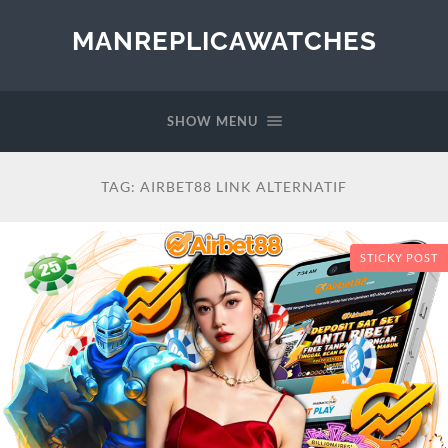
MANREPLICAWATCHES
SHOW MENU
TAG:
AIRBET88 LINK ALTERNATIF
STICKY POST