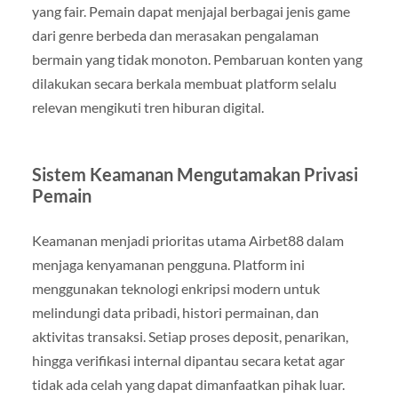
yang fair. Pemain dapat menjajal berbagai jenis game
dari genre berbeda dan merasakan pengalaman
bermain yang tidak monoton. Pembaruan konten yang
dilakukan secara berkala membuat platform selalu
relevan mengikuti tren hiburan digital.
Sistem Keamanan Mengutamakan Privasi
Pemain
Keamanan menjadi prioritas utama Airbet88 dalam
menjaga kenyamanan pengguna. Platform ini
menggunakan teknologi enkripsi modern untuk
melindungi data pribadi, histori permainan, dan
aktivitas transaksi. Setiap proses deposit, penarikan,
hingga verifikasi internal dipantau secara ketat agar
tidak ada celah yang dapat dimanfaatkan pihak luar.