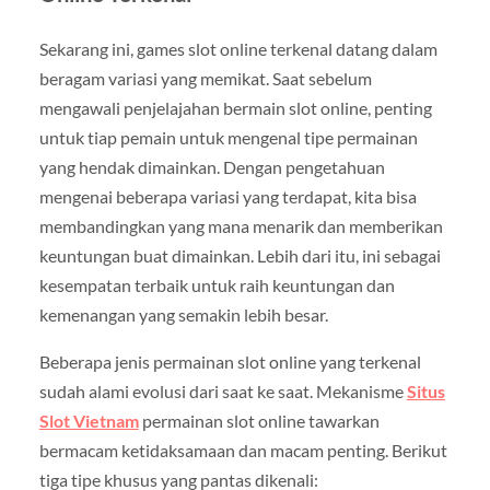
Sekarang ini, games slot online terkenal datang dalam
beragam variasi yang memikat. Saat sebelum
mengawali penjelajahan bermain slot online, penting
untuk tiap pemain untuk mengenal tipe permainan
yang hendak dimainkan. Dengan pengetahuan
mengenai beberapa variasi yang terdapat, kita bisa
membandingkan yang mana menarik dan memberikan
keuntungan buat dimainkan. Lebih dari itu, ini sebagai
kesempatan terbaik untuk raih keuntungan dan
kemenangan yang semakin lebih besar.
Beberapa jenis permainan slot online yang terkenal
sudah alami evolusi dari saat ke saat. Mekanisme
Situs
Slot Vietnam
permainan slot online tawarkan
bermacam ketidaksamaan dan macam penting. Berikut
tiga tipe khusus yang pantas dikenali: