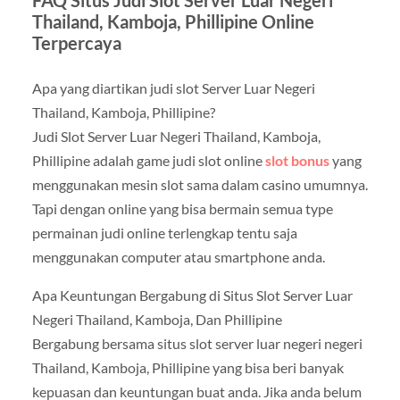
Thailand, Kamboja, Phillipine Online
Terpercaya
Apa yang diartikan judi slot Server Luar Negeri
Thailand, Kamboja, Phillipine?
Judi Slot Server Luar Negeri Thailand, Kamboja,
Phillipine adalah game judi slot online
slot bonus
yang
menggunakan mesin slot sama dalam casino umumnya.
Tapi dengan online yang bisa bermain semua type
permainan judi online terlengkap tentu saja
menggunakan computer atau smartphone anda.
Apa Keuntungan Bergabung di Situs Slot Server Luar
Negeri Thailand, Kamboja, Dan Phillipine
Bergabung bersama situs slot server luar negeri negeri
Thailand, Kamboja, Phillipine yang bisa beri banyak
kepuasan dan keuntungan buat anda. Jika anda belum