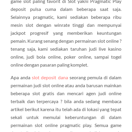
game slot paling favorit di Slot yakni Pragmatic Play
deposit pulsa cuma dalam beberapa saat saja.
Selainnya pragmatic, kami sediakan beberapa ribu
mesin slot dengan winrate tinggi dan mempunyai
jackpot progresif yang memberikan keuntungan
pemain. Kurang senang dengan permainan slot online ?
tenang saja, kami sediakan taruhan judi live kasino
online, judi bola online, poker online, sampai togel
online dengan pasaran paling komplet.
Apa anda
slot deposit dana
seorang pemula di dalam
permainan judi slot online atau anda barusan mainkan
beberapa slot gratis dan mencari agen judi online
terbaik dan terpercaya ? bila anda sedang membaca
artikel berikut karena itu telah ada di lokasi yang tepat
sekali untuk memulai keberuntungan di dalam
permainan slot online pragmatic play. Semua game