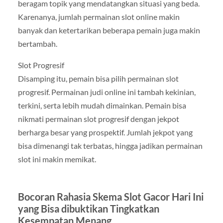
beragam topik yang mendatangkan situasi yang beda.
Karenanya, jumlah permainan slot online makin
banyak dan ketertarikan beberapa pemain juga makin
bertambah.
Slot Progresif
Disamping itu, pemain bisa pilih permainan slot
progresif. Permainan judi online ini tambah kekinian,
terkini, serta lebih mudah dimainkan. Pemain bisa
nikmati permainan slot progresif dengan jekpot
berharga besar yang prospektif. Jumlah jekpot yang
bisa dimenangi tak terbatas, hingga jadikan permainan
slot ini makin memikat.
Bocoran Rahasia Skema Slot Gacor Hari Ini
yang Bisa dibuktikan Tingkatkan
Kesempatan Menang