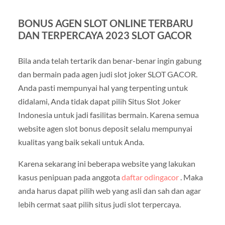
BONUS AGEN SLOT ONLINE TERBARU
DAN TERPERCAYA 2023 SLOT GACOR
Bila anda telah tertarik dan benar-benar ingin gabung
dan bermain pada agen judi slot joker SLOT GACOR.
Anda pasti mempunyai hal yang terpenting untuk
didalami, Anda tidak dapat pilih Situs Slot Joker
Indonesia untuk jadi fasilitas bermain. Karena semua
website agen slot bonus deposit selalu mempunyai
kualitas yang baik sekali untuk Anda.
Karena sekarang ini beberapa website yang lakukan
kasus penipuan pada anggota
daftar odingacor
. Maka
anda harus dapat pilih web yang asli dan sah dan agar
lebih cermat saat pilih situs judi slot terpercaya.