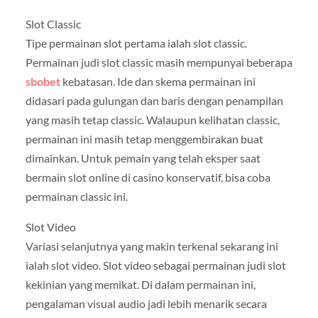
Slot Classic
Tipe permainan slot pertama ialah slot classic.
Permainan judi slot classic masih mempunyai beberapa
sbobet
kebatasan. Ide dan skema permainan ini
didasari pada gulungan dan baris dengan penampilan
yang masih tetap classic. Walaupun kelihatan classic,
permainan ini masih tetap menggembirakan buat
dimainkan. Untuk pemain yang telah eksper saat
bermain slot online di casino konservatif, bisa coba
permainan classic ini.
Slot Video
Variasi selanjutnya yang makin terkenal sekarang ini
ialah slot video. Slot video sebagai permainan judi slot
kekinian yang memikat. Di dalam permainan ini,
pengalaman visual audio jadi lebih menarik secara