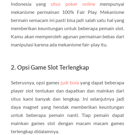
Indonesia yang
situs poker online
mempunyai
mekanisme permainan 100% Fair Play. Mekanisme
bermain semacam ini pasti bisa jadi salah satu hal yang
memberikan keuntungan untuk beberapa pemain slot.
Kamu akan memperoleh agunan permainan bebas dari
manipulasi karena ada mekanisme fair-play itu.
2. Opsi Game Slot Terlengkap
Seterusnya, opsi games
judi bola
yang dapat beberapa
player slot tentukan dan dapatkan dan mainkan dari
situs kami banyak dan lengkap. Ini selanjutnya jadi
daya magnet yang hendak memberikan keuntungan
untuk beberapa pemain nanti. Tiap pemain dapat
mainkan games slot dengan macam macam games
terlengkap didalamnya.