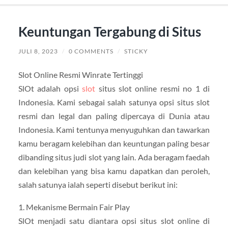
Keuntungan Tergabung di Situs
JULI 8, 2023
/
0 COMMENTS
/
STICKY
Slot Online Resmi Winrate Tertinggi
SlOt adalah opsi
slot
situs slot online resmi no 1 di
Indonesia. Kami sebagai salah satunya opsi situs slot
resmi dan legal dan paling dipercaya di Dunia atau
Indonesia. Kami tentunya menyuguhkan dan tawarkan
kamu beragam kelebihan dan keuntungan paling besar
dibanding situs judi slot yang lain. Ada beragam faedah
dan kelebihan yang bisa kamu dapatkan dan peroleh,
salah satunya ialah seperti disebut berikut ini:
1. Mekanisme Bermain Fair Play
SlOt menjadi satu diantara opsi situs slot online di