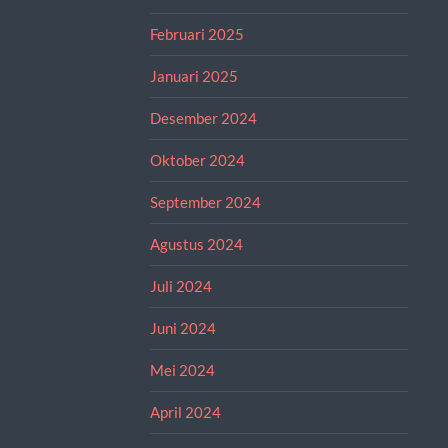
Februari 2025
Januari 2025
Desember 2024
Oktober 2024
September 2024
Agustus 2024
Juli 2024
Juni 2024
Mei 2024
April 2024