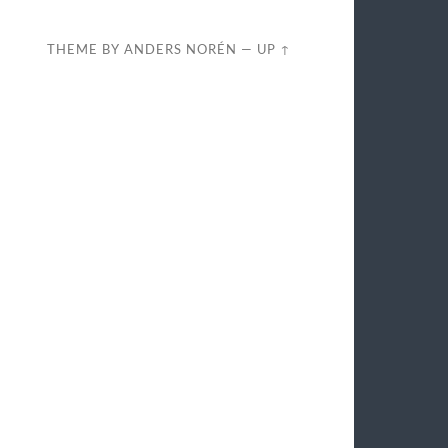
THEME BY
ANDERS NORÉN
—
UP ↑