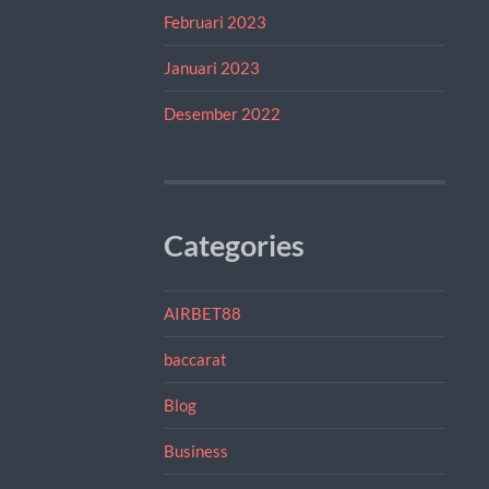
Februari 2023
Januari 2023
Desember 2022
Categories
AIRBET88
baccarat
Blog
Business