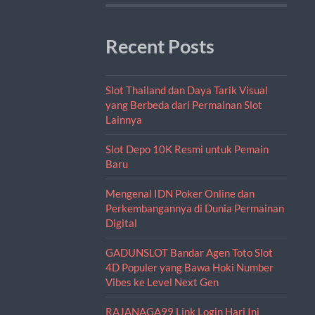
Recent Posts
Slot Thailand dan Daya Tarik Visual
yang Berbeda dari Permainan Slot
Lainnya
Slot Depo 10K Resmi untuk Pemain
Baru
Mengenal IDN Poker Online dan
Perkembangannya di Dunia Permainan
Digital
GADUNSLOT Bandar Agen Toto Slot
4D Populer yang Bawa Hoki Number
Vibes ke Level Next Gen
RAJANAGA99 Link Login Hari Ini