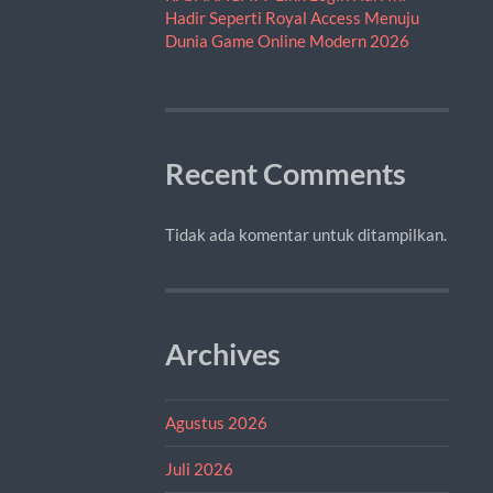
Hadir Seperti Royal Access Menuju
Dunia Game Online Modern 2026
Recent Comments
Tidak ada komentar untuk ditampilkan.
Archives
Agustus 2026
Juli 2026