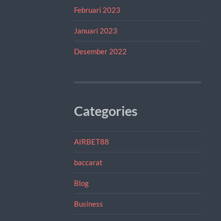
Februari 2023
Januari 2023
Desember 2022
Categories
AIRBET88
baccarat
Blog
Business