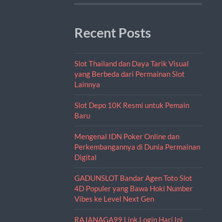
Recent Posts
Slot Thailand dan Daya Tarik Visual
yang Berbeda dari Permainan Slot
Lainnya
Slot Depo 10K Resmi untuk Pemain
Baru
Mengenal IDN Poker Online dan
Perkembangannya di Dunia Permainan
Digital
GADUNSLOT Bandar Agen Toto Slot
4D Populer yang Bawa Hoki Number
Vibes ke Level Next Gen
RAJANAGA99 Link Login Hari Ini