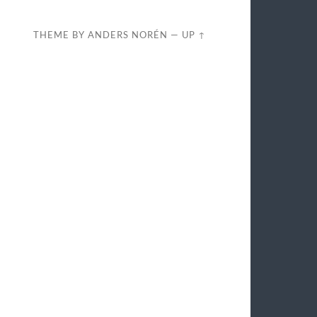
THEME BY
ANDERS NORÉN
—
UP ↑