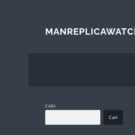
MANREPLICAWATC
CARI
Cari