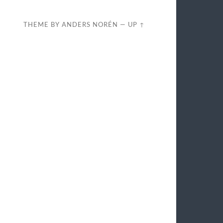
THEME BY
ANDERS NORÉN
—
UP ↑